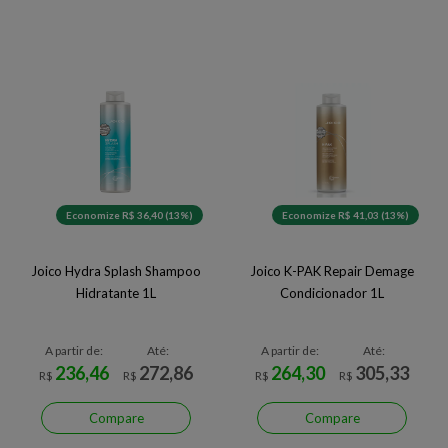
Economize R$ 36,40 (13%)
Economize R$ 41,03 (13%)
Joico Hydra Splash Shampoo
Joico K-PAK Repair Demage
Hidratante 1L
Condicionador 1L
A partir de:
Até:
A partir de:
Até:
236,46
272,86
264,30
305,33
R$
R$
R$
R$
Compare
Compare