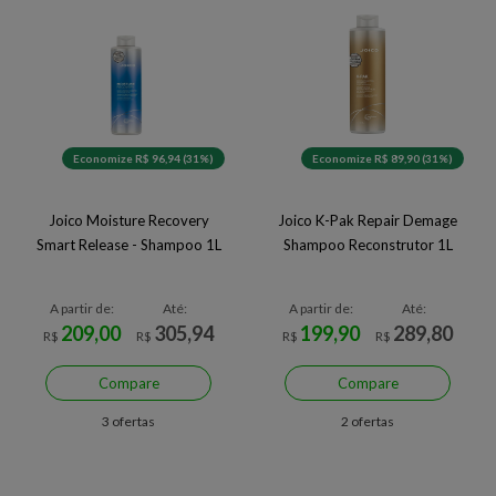
Economize R$ 96,94 (31%)
Economize R$ 89,90 (31%)
Joico Moisture Recovery
Joico K-Pak Repair Demage
Smart Release - Shampoo 1L
Shampoo Reconstrutor 1L
A partir de:
Até:
A partir de:
Até:
209,00
305,94
199,90
289,80
R$
R$
R$
R$
Compare
Compare
3 ofertas
2 ofertas