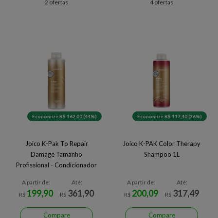
2 ofertas
4 ofertas
Economize R$ 162,00 (44%)
Economize R$ 117,40 (36%)
Joico K-Pak To Repair
Joico K-PAK Color Therapy
Damage Tamanho
Shampoo 1L
Profissional - Condicionador
Reconstrutor
A partir de:
Até:
A partir de:
Até:
199,90
361,90
200,09
317,49
R$
R$
R$
R$
Compare
Compare