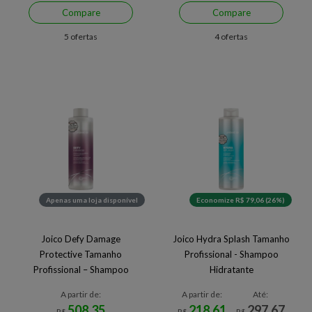
Compare
Compare
5 ofertas
4 ofertas
Apenas uma loja disponível
Economize R$ 79,06 (26%)
Joico Defy Damage
Joico Hydra Splash Tamanho
Protective Tamanho
Profissional - Shampoo
Profissional – Shampoo
Hidratante
A partir de:
A partir de:
Até:
508,35
218,61
297,67
R$
R$
R$