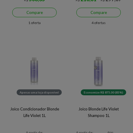
Compare
Compare
1 oferta
4 ofertas
Apenas uma loja disponível
Economize R$ 875,00 (83%)
Joico Condicionador Blonde
Joico Blonde Life Violet
Life Violet 1L
Shampoo 1L
A partir de:
A partir de:
Até: