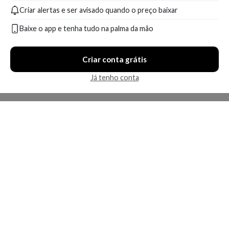
Criar alertas e ser avisado quando o preço baixar
A partir de:
A partir de:
Até:
379,90
192,90
270,90
R$
R$
R$
Baixe o app e tenha tudo na palma da mão
Compare
Compare
Criar conta grátis
1 oferta
3 ofertas
Já tenho conta
Apenas uma loja disponível
Economize R$ 108,32 (31%)
Joico K-PAK Shampoo
Joico Defy Damage
1000ml
Protective - Condicionador