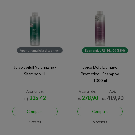
Apenas uma loja disponível
Economize R$ 141,00 (33%)
Joico Joifull Volumizing -
Joico Defy Damage
Shampoo 1L
Protective - Shampoo
1000ml
A partir de:
A partir de:
Até:
235,42
278,90
419,90
R$
R$
R$
Compare
Compare
1 oferta
5 ofertas