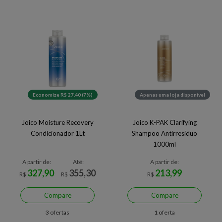
Economize R$ 27,40 (7%)
Apenas uma loja disponível
Joico Moisture Recovery
Joico K-PAK Clarifying
Condicionador 1Lt
Shampoo Antirresíduo
1000ml
A partir de:
Até:
A partir de:
327,90
355,30
213,99
R$
R$
R$
Compare
Compare
3 ofertas
1 oferta