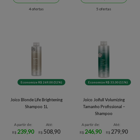
4 ofertas
5 ofertas
Economize R$ 269,00 (52%)
Economize R$ 33,00 (11%)
Joico Blonde Life Brightening
Joico Joifull Volumizing
Shampoo 1L
Tamanho Profissional –
Shampoo
A partir de:
Até:
A partir de:
Até:
239,90
508,90
246,90
279,90
R$
R$
R$
R$