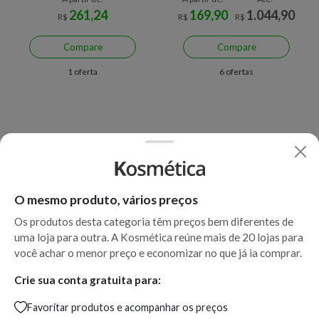
261,24
169,90
1.044,90
R$
R$
R$
Compare
Compare
1 oferta
6 ofertas
O mesmo produto, vários preços
Os produtos desta categoria têm preços bem diferentes de
uma loja para outra. A Kosmética reúne mais de 20 lojas para
Apenas uma loja disponível
Economize R$ 78,00 (28%)
você achar o menor preço e economizar no que já ia comprar.
Shampoo Joico Defy Damage
Joico Blonde Life Brightening
Crie sua conta gratuita para:
Profissional Detox 1000ml
Shampoo 1000ml
Favoritar produtos e acompanhar os preços
1000ml