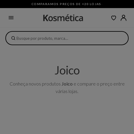
COMPARAMOS PREÇOS DE +20 LOJAS
·
Joico
Conheça novos produtos
Joico
e compare o preço entre
várias lojas.