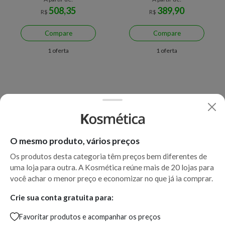
508,35
389,90
R$
R$
Compare
Compare
1 oferta
1 oferta
O mesmo produto, vários preços
Os produtos desta categoria têm preços bem diferentes de
uma loja para outra. A Kosmética reúne mais de 20 lojas para
Economize R$ 79,06 (26%)
Apenas uma loja disponível
você achar o menor preço e economizar no que já ia comprar.
Joico Hydra Splash Tamanho
Joico Condicionador Blonde
Crie sua conta gratuita para:
Profissional - Shampoo
Life Violet 1L
Favoritar produtos e acompanhar os preços
Hidratante