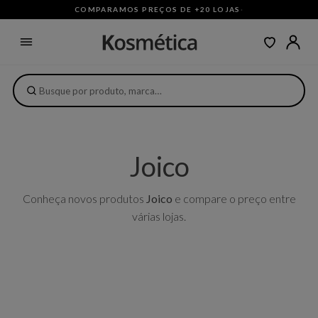
COMPARAMOS PREÇOS DE +20 LOJAS
·
Joico
Conheça novos produtos
Joico
e compare o preço entre
várias lojas.