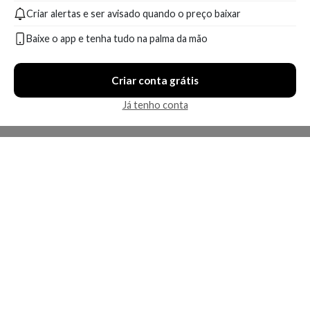
Criar alertas e ser avisado quando o preço baixar
A partir de:
Até:
A partir de:
218,61
297,67
261,24
R$
R$
R$
Baixe o app e tenha tudo na palma da mão
Compare
Compare
Criar conta grátis
4 ofertas
1 oferta
Já tenho conta
Economize R$ 875,00 (83%)
Apenas uma loja disponível
Joico Blonde Life Violet
Shampoo Joico Defy Damage
Shampoo 1L
Profissional Detox 1000ml