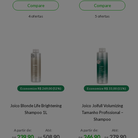
Compare
Compare
4 ofertas
5 ofertas
Economize R$ 269,00 (52%)
Economize R$ 33,00 (11%)
Joico Blonde Life Brightening
Joico Joifull Volumizing
Shampoo 1L
Tamanho Profissional –
Shampoo
A partir de:
Até:
A partir de:
Até:
239,90
508,90
246,90
279,90
R$
R$
R$
R$