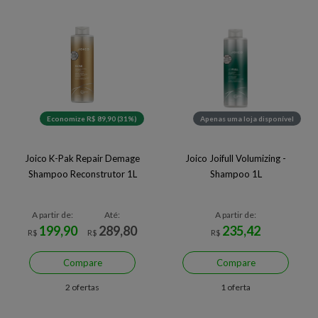
Economize R$ 89,90 (31%)
Apenas uma loja disponível
Joico K-Pak Repair Demage
Joico Joifull Volumizing -
Shampoo Reconstrutor 1L
Shampoo 1L
A partir de:
Até:
A partir de:
199,90
289,80
235,42
R$
R$
R$
Compare
Compare
2 ofertas
1 oferta