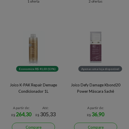
1 oferta
2 ofertas
Economize R$ 41,03 (13%)
Apenas uma loja disponível
Joico K-PAK Repair Demage
Joico Defy Damage Kbond20
Condicionador 1L
Power Máscara Sachê
A partir de:
Até:
A partir de:
264,30
305,33
36,90
R$
R$
R$
Compare
Compare