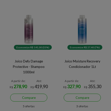
Economize R$ 141,00 (33%)
Economize R$ 27,40 (7%)
Joico Defy Damage
Joico Moisture Recovery
Protective - Shampoo
Condicionador 1Lt
1000ml
A partir de:
Até:
A partir de:
Até:
278,90
419,90
327,90
355,30
R$
R$
R$
R$
Compare
Compare
5 ofertas
3 ofertas