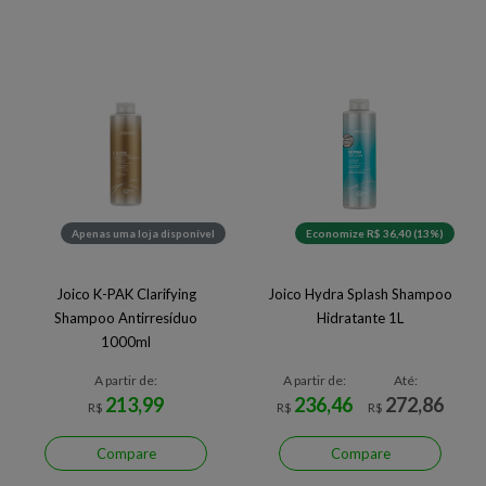
Apenas uma loja disponível
Economize R$ 36,40 (13%)
Joico K-PAK Clarifying
Joico Hydra Splash Shampoo
Shampoo Antirresíduo
Hidratante 1L
1000ml
A partir de:
A partir de:
Até:
213,99
236,46
272,86
R$
R$
R$
Compare
Compare