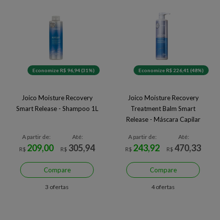
Economize R$ 96,94 (31%)
Economize R$ 226,41 (48%)
Joico Moisture Recovery
Joico Moisture Recovery
Smart Release - Shampoo 1L
Treatment Balm Smart
Release - Máscara Capilar
500ml
A partir de:
Até:
A partir de:
Até:
209,00
305,94
243,92
470,33
R$
R$
R$
R$
Compare
Compare
3 ofertas
4 ofertas