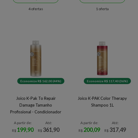
4 ofertas
1 oferta
Economize R$ 162,00 (44%)
Economize R$ 117,40 (36%)
Joico K-Pak To Repair
Joico K-PAK Color Therapy
Damage Tamanho
Shampoo 1L
Profissional - Condicionador
Reconstrutor
A partir de:
Até:
A partir de:
Até:
199,90
361,90
200,09
317,49
R$
R$
R$
R$