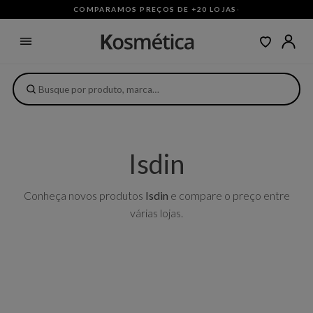
COMPARAMOS PREÇOS DE +20 LOJAS
·
Isdin
Conheça novos produtos
Isdin
e compare o preço entre
várias lojas.