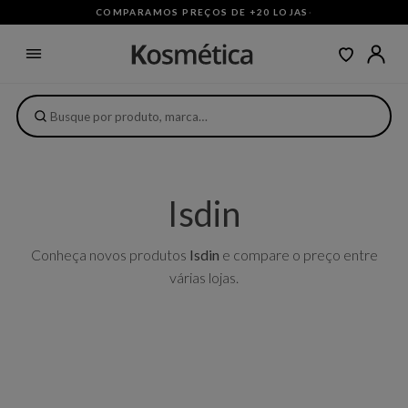
COMPARAMOS PREÇOS DE +20 LOJAS
·
Isdin
Conheça novos produtos
Isdin
e compare o preço entre
várias lojas.