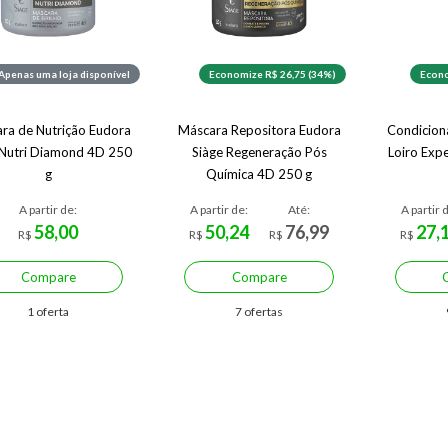
Apenas uma loja disponível
Economize R$ 26,75 (34%)
Econo
ra de Nutrição Eudora
Máscara Repositora Eudora
Condicion
 Nutri Diamond 4D 250
Siàge Regeneração Pós
Loiro Exp
g
Química 4D 250 g
A partir de:
A partir de:
Até:
A partir 
58,00
50,24
76,99
27,
R$
R$
R$
R$
Compare
Compare
1 oferta
7 ofertas