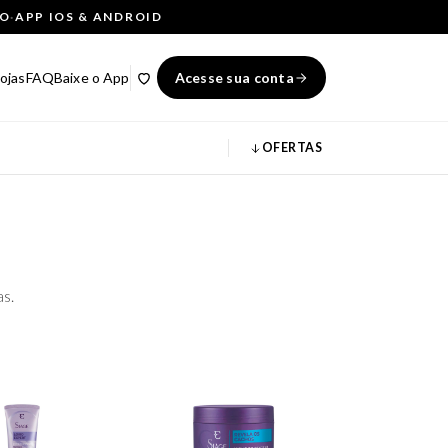
ÇO
·
APP IOS & ANDROID
ojas
FAQ
Baixe o App
Acesse sua conta
OFERTAS
as.