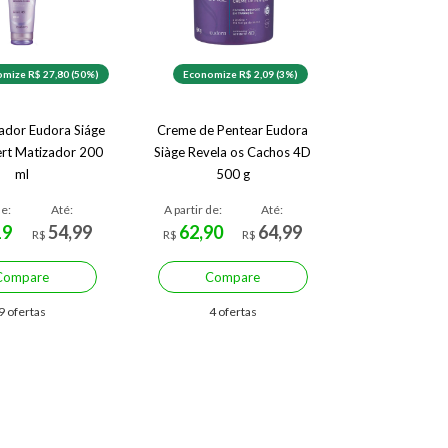
mize R$ 27,80 (50%)
Economize R$ 2,09 (3%)
ador Eudora Siáge
Creme de Pentear Eudora
ert Matizador 200
Siàge Revela os Cachos 4D
ml
500 g
de:
Até:
A partir de:
Até:
19
54,99
62,90
64,99
R$
R$
R$
Compare
Compare
9 ofertas
4 ofertas