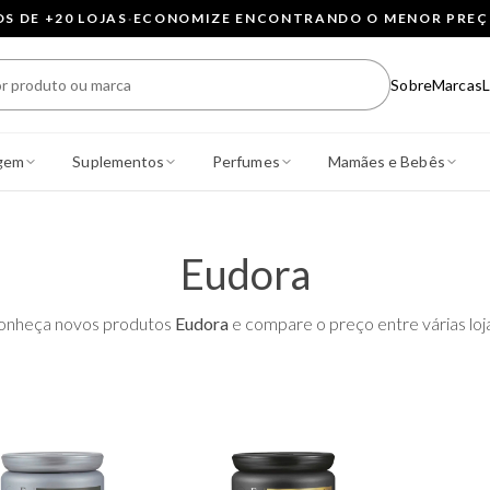
 DE +20 LOJAS
·
ECONOMIZE ENCONTRANDO O MENOR PRE
Sobre
Marcas
L
gem
Suplementos
Perfumes
Mamães e Bebês
Eudora
onheça novos produtos
Eudora
e compare o preço entre várias loj