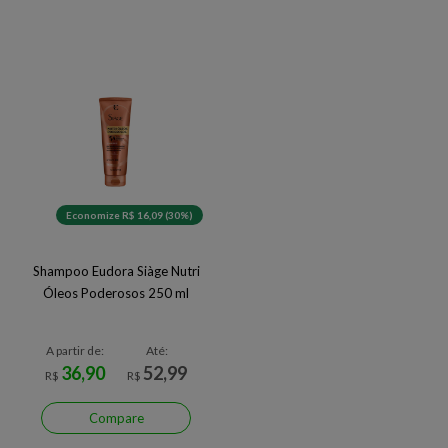
Economize R$ 16,09 (30%)
Shampoo Eudora Siàge Nutri
Óleos Poderosos 250 ml
A partir de:
Até:
36,90
52,99
R$
R$
Compare