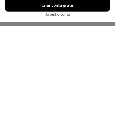
Criar conta grátis
Já tenho conta
A Kosmética
Redes Sociais
Baixe o App
Sobre nós