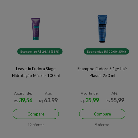
Economize R$ 24,43 (38%)
Economize R$ 20,00 (35%)
Leave-in Eudora Siàge
Shampoo Eudora Siàge Hair
Hidratação Micelar 100 ml
Plastia 250 ml
A partir de:
Até:
A partir de:
Até:
39,56
63,99
35,99
55,99
R$
R$
R$
R$
Compare
Compare
12 ofertas
9 ofertas