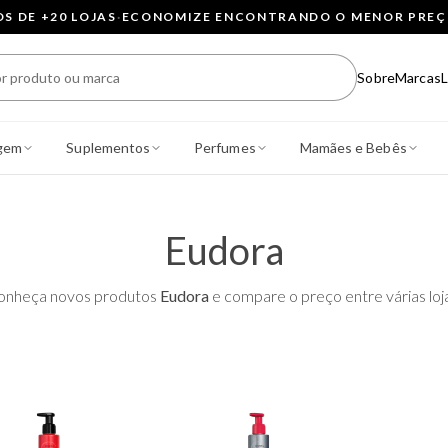
 DE +20 LOJAS
·
ECONOMIZE ENCONTRANDO O MENOR PRE
Sobre
Marcas
L
gem
Suplementos
Perfumes
Mamães e Bebês
Eudora
onheça novos produtos
Eudora
e compare o preço entre várias loj