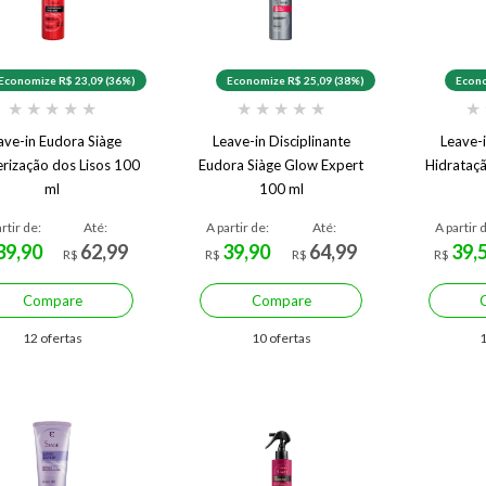
Economize R$ 23,09 (36%)
Economize R$ 25,09 (38%)
Econo
★
★
★
★
★
★
★
★
★
★
★
ave-in Eudora Siàge
Leave-in Disciplinante
Leave-
rização dos Lisos 100
Eudora Siàge Glow Expert
Hidrataç
ml
100 ml
rtir de:
Até:
A partir de:
Até:
A partir 
39,90
62,99
39,90
64,99
39,
R$
R$
R$
R$
Compare
Compare
12 ofertas
10 ofertas
1