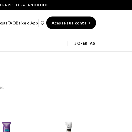
ÇO
·
APP IOS & ANDROID
ojas
FAQ
Baixe o App
Acesse sua conta
OFERTAS
as.