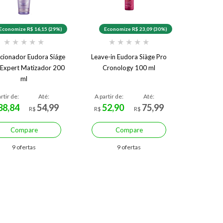
Economize R$ 16,15 (29%)
Economize R$ 23,09 (30%)
★
★
★
★
★
★
★
★
★
★
cionador Eudora Siáge
Leave-in Eudora Siàge Pro
 Expert Matizador 200
Cronology 100 ml
ml
rtir de:
Até:
A partir de:
Até:
38,84
54,99
52,90
75,99
R$
R$
R$
Compare
Compare
9 ofertas
9 ofertas