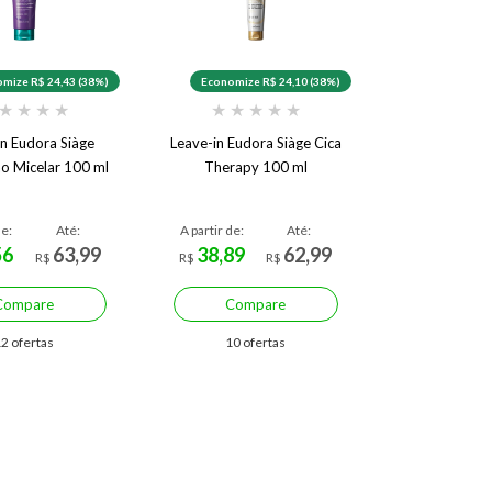
mize R$ 24,43 (38%)
Economize R$ 24,10 (38%)
★
★
★
★
★
★
★
★
★
in Eudora Siàge
Leave-in Eudora Siàge Cica
ão Micelar 100 ml
Therapy 100 ml
de:
Até:
A partir de:
Até:
56
63,99
38,89
62,99
R$
R$
R$
Compare
Compare
2 ofertas
10 ofertas