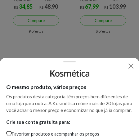
34,85
48,90
67,99
103,99
R$
R$
R$
R$
Compare
Compare
9 ofertas
8 ofertas
O mesmo produto, vários preços
Os produtos desta categoria têm preços bem diferentes de
uma loja para outra. A Kosmética reúne mais de 20 lojas para
Economize R$ 32,72 (29%)
Economize R$ 21,00 (30%)
você achar o menor preço e economizar no que já ia comprar.
Cerave Loção Hidratante Pele
Cerave Gel de Limpeza Acne
Crie sua conta gratuita para:
Seca e Extra Seca 340ml
Control 140gr
Favoritar produtos e acompanhar os preços