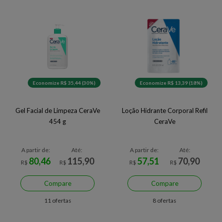
Economize R$ 35,44 (30%)
Economize R$ 13,39 (18%)
Gel Facial de Limpeza CeraVe
Loção Hidrante Corporal Refil
454 g
CeraVe
A partir de:
Até:
A partir de:
Até:
80,46
115,90
57,51
70,90
R$
R$
R$
R$
Compare
Compare
11 ofertas
8 ofertas