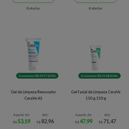
8 ofertas
8 ofertas
Economize R$ 29,77 (35%)
Economize R$ 23,48 (32%)
Gel de Limpeza Renovador
Gel Facial de Limpeza CeraVe
CeraVe AS
150 g 150 g
A partir de:
Até:
A partir de:
Até:
53,19
82,96
47,99
71,47
R$
R$
R$
R$