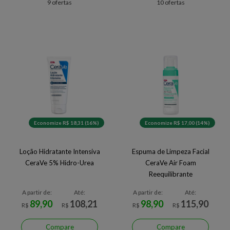
9 ofertas
10 ofertas
Economize R$ 18,31 (16%)
Economize R$ 17,00 (14%)
Loção Hidratante Intensiva
Espuma de Limpeza Facial
CeraVe 5% Hidro-Urea
CeraVe Air Foam
Reequilibrante
A partir de:
Até:
A partir de:
Até:
89,90
108,21
98,90
115,90
R$
R$
R$
R$
Compare
Compare