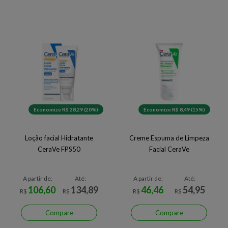
Economize R$ 28,29 (20%)
Economize R$ 8,49 (15%)
Loção facial Hidratante
Creme Espuma de Limpeza
CeraVe FPS50
Facial CeraVe
A partir de:
Até:
A partir de:
Até:
106,60
134,89
46,46
54,95
R$
R$
R$
R$
Compare
Compare