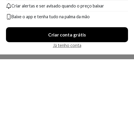
Criar alertas e ser avisado quando o preço baixar
A partir de:
Até:
A partir de:
Até:
78,18
110,90
48,99
69,99
R$
R$
R$
R$
Baixe o app e tenha tudo na palma da mão
Compare
Compare
Criar conta grátis
9 ofertas
8 ofertas
Já tenho conta
Economize R$ 27,00 (35%)
Espuma Facial de Limpeza
Creme Hidratante Corporal
Hidratante CeraVe 140 g 140
CeraVe