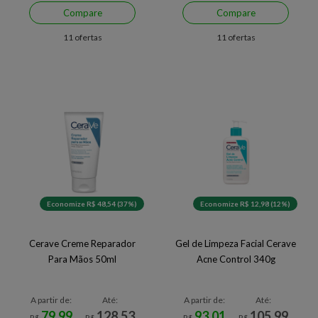
Compare
Compare
11 ofertas
11 ofertas
Economize R$ 48,54 (37%)
Economize R$ 12,98 (12%)
Cerave Creme Reparador
Gel de Limpeza Facial Cerave
Para Mãos 50ml
Acne Control 340g
A partir de:
Até:
A partir de:
Até:
79,99
128,53
93,01
105,99
R$
R$
R$
R$