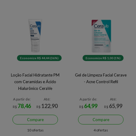
Economize R$ 44,44 (36%)
Economize R$ 1,00 (1%)
Loção Facial Hidratante PM
Gel de Limpeza Facial Cerave
com Ceramidas e Ácido
- Acne Control Refil
Hialurônico CeraVe
A partir de:
Até:
A partir de:
Até:
78,46
122,90
64,99
65,99
R$
R$
R$
R$
Compare
Compare
10 ofertas
4 ofertas