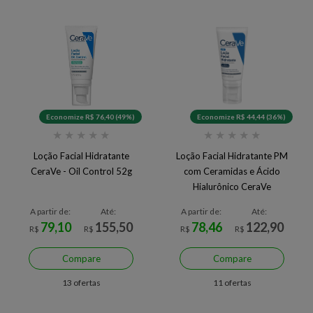
Economize R$ 76,40 (49%)
Economize R$ 44,44 (36%)
★
★
★
★
★
★
★
★
★
★
Loção Facial Hidratante
Loção Facial Hidratante PM
CeraVe - Oil Control 52g
com Ceramidas e Ácido
Hialurônico CeraVe
A partir de:
Até:
A partir de:
Até:
79,10
155,50
78,46
122,90
R$
R$
R$
R$
Compare
Compare
13 ofertas
11 ofertas