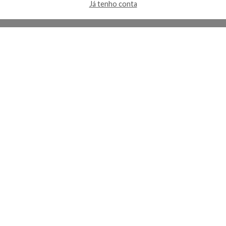
Já tenho conta
A Kosmética
Redes Sociais
Baixe o App
Sobre nós
Contato