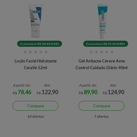
Economize R$ 44,44 (36%)
Economize R$ 35,00 (28%)
★
★
★
★
★
★
★
★
★
★
Loção Facial Hidratante
Gel Antiacne Cerave Acne
CeraVe 52ml
Control Cuidado Diário 40ml
A partir de:
Até:
A partir de:
Até:
78,46
122,90
89,90
124,90
R$
R$
R$
R$
Compare
Compare
10 ofertas
7 ofertas