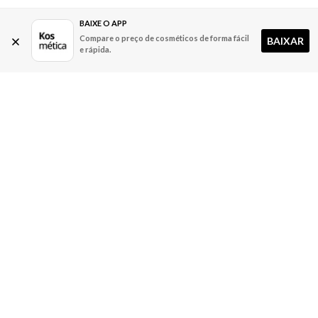
BAIXE O APP
Compare o preço de cosméticos de forma fácil
BAIXAR
e rápida.
A Kosmética
Redes Sociais
Baixe o App
Sobre nós