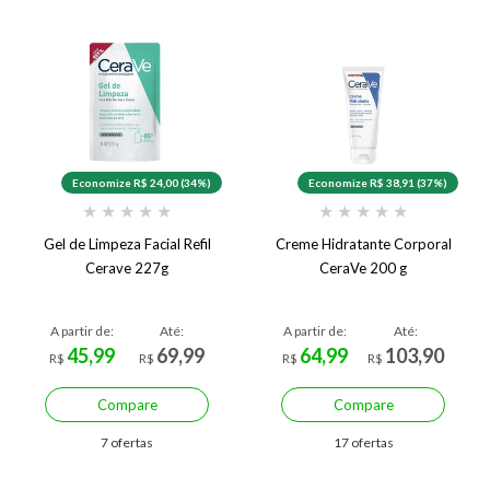
Economize R$ 24,00 (34%)
Economize R$ 38,91 (37%)
★
★
★
★
★
★
★
★
★
★
Gel de Limpeza Facial Refil
Creme Hidratante Corporal
Cerave 227g
CeraVe 200 g
A partir de:
Até:
A partir de:
Até:
45,99
69,99
64,99
103,90
R$
R$
R$
R$
Compare
Compare
7 ofertas
17 ofertas