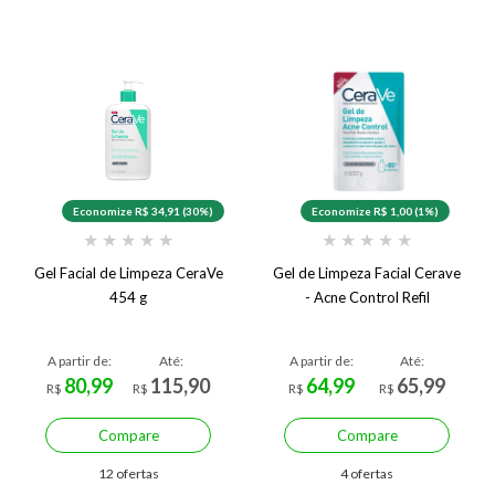
Economize R$ 34,91 (30%)
Economize R$ 1,00 (1%)
★
★
★
★
★
★
★
★
★
★
Gel Facial de Limpeza CeraVe
Gel de Limpeza Facial Cerave
454 g
- Acne Control Refil
A partir de:
Até:
A partir de:
Até:
80,99
115,90
64,99
65,99
R$
R$
R$
R$
Compare
Compare
12 ofertas
4 ofertas