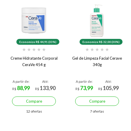
Economize R$ 44,91 (33%)
Economize R$ 32,00 (30%)
★
★
★
★
★
★
★
★
★
★
Creme Hidratante Corporal
Gel de Limpeza Facial Cerave
CeraVe 454 g
340g
A partir de:
Até:
A partir de:
Até:
88,99
133,90
73,99
105,99
R$
R$
R$
R$
Compare
Compare
12 ofertas
7 ofertas