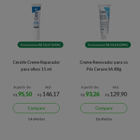
Economize R$ 50,67 (34%)
Economize R$ 36,64 (28%)
CeraVe Creme Reparador
Creme Renovador para os
para olhos 15 ml
Pés Cerave SA 88g
A partir de:
Até:
A partir de:
Até:
95,50
146,17
93,26
129,90
R$
R$
R$
R$
Compare
Compare
14 ofertas
16 ofertas