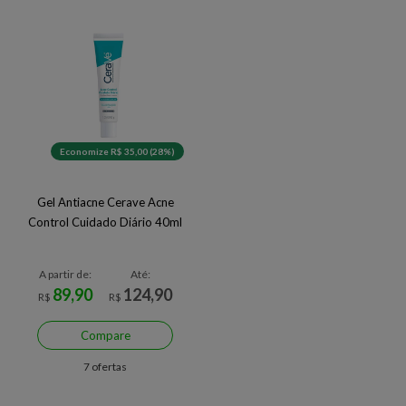
Economize R$ 35,00 (28%)
Gel Antiacne Cerave Acne
Control Cuidado Diário 40ml
A partir de:
Até:
89,90
124,90
R$
R$
Compare
7 ofertas