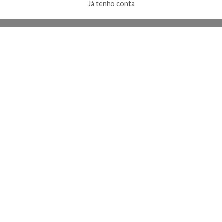
Já tenho conta
A Kosmética
Redes Sociais
Baixe o App
Sobre nós
Contato