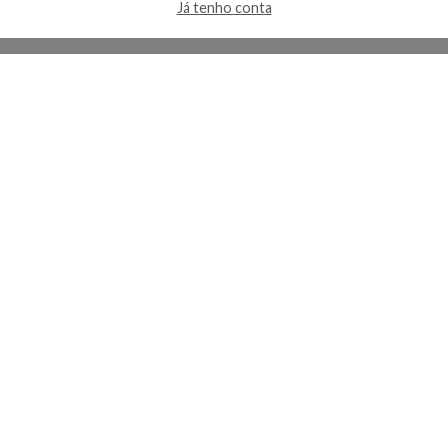
Já tenho conta
A Kosmética
Redes Sociais
Baixe o App
Sobre nós
Contato