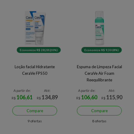
Economize R$ 28,28 (20%)
Economize R$ 9,30 (8%)
Loção facial Hidratante
Espuma de Limpeza Facial
CeraVe FPS50
CeraVe Air Foam
Reequilibrante
A partir de:
Até:
A partir de:
Até:
106,61
134,89
106,60
115,90
R$
R$
R$
R$
Compare
Compare
9 ofertas
8 ofertas