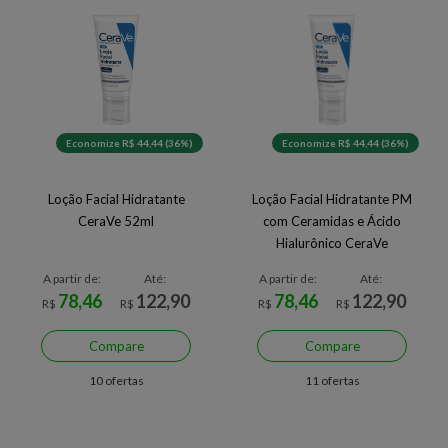
Economize R$ 44,44 (36%)
Economize R$ 44,44 (36%)
Loção Facial Hidratante
Loção Facial Hidratante PM
CeraVe 52ml
com Ceramidas e Ácido
Hialurônico CeraVe
A partir de:
Até:
A partir de:
Até:
78,46
122,90
78,46
122,90
R$
R$
R$
R$
Compare
Compare
10 ofertas
11 ofertas