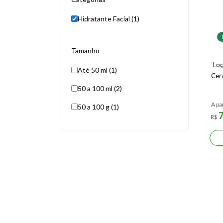
Hidratante Facial (1)
Tamanho
Loç
Até 50 ml (1)
Cer
50 a 100 ml (2)
A pa
50 a 100 g (1)
R$