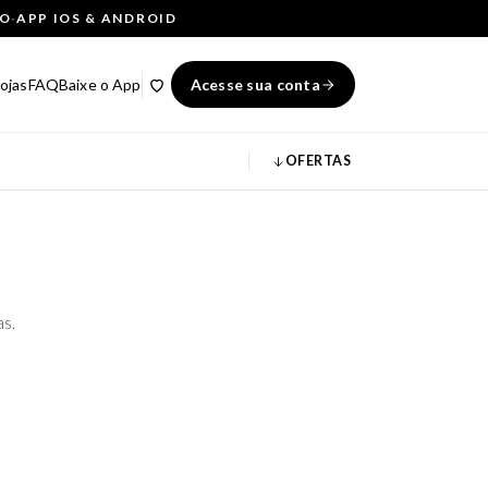
ÇO
·
APP IOS & ANDROID
ojas
FAQ
Baixe o App
Acesse sua conta
OFERTAS
as.