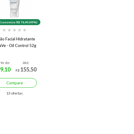
Economize R$ 76,40 (49%)
★
★
★
★
★
ão Facial Hidratante
aVe - Oil Control 52g
rtir de:
Até:
79,10
155,50
R$
Compare
13 ofertas