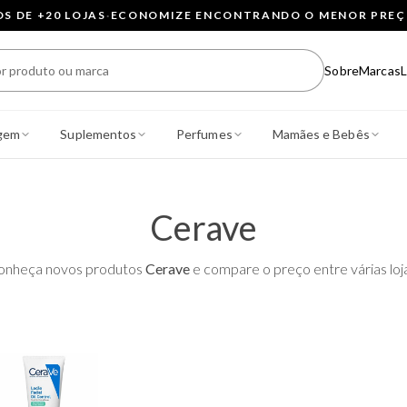
 DE +20 LOJAS
·
ECONOMIZE ENCONTRANDO O MENOR PRE
Sobre
Marcas
L
gem
Suplementos
Perfumes
Mamães e Bebês
Cerave
onheça novos produtos
Cerave
e compare o preço entre várias loj