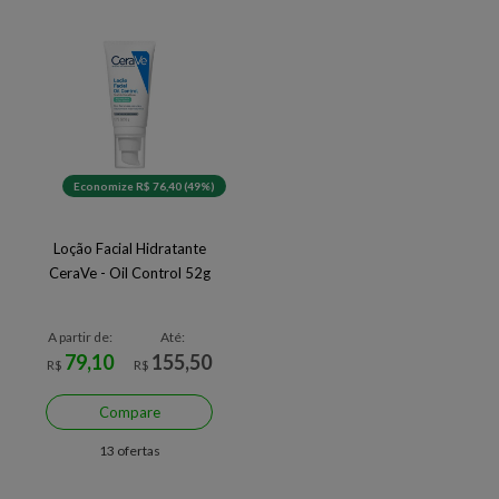
Economize R$ 76,40 (49%)
Loção Facial Hidratante
CeraVe - Oil Control 52g
A partir de:
Até:
79,10
155,50
R$
R$
Compare
13 ofertas