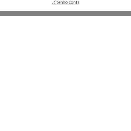
Já tenho conta
A Kosmética
Redes Sociais
Baixe o App
Sobre nós
Contato