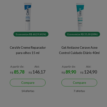
Economize R$ 60,39 (41%)
Economize R$ 35,00 (28%)
CeraVe Creme Reparador
Gel Antiacne Cerave Acne
para olhos 15 ml
Control Cuidado Diário 40ml
A partir de:
Até:
A partir de:
Até:
85,78
146,17
89,90
124,90
R$
R$
R$
R$
Compare
Compare
14 ofertas
7 ofertas