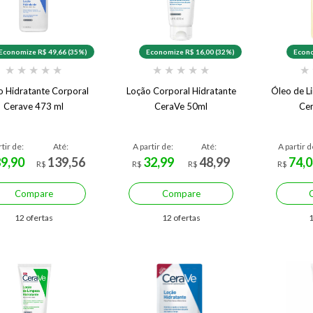
Economize R$ 49,66 (35%)
Economize R$ 16,00 (32%)
Econo
★
★
★
★
★
★
★
★
★
★
★
o Hidratante Corporal
Loção Corporal Hidratante
Óleo de L
Cerave 473 ml
CeraVe 50ml
Ce
rtir de:
Até:
A partir de:
Até:
A partir d
89,90
139,56
32,99
48,99
74,0
R$
R$
R$
R$
Compare
Compare
12 ofertas
12 ofertas
1