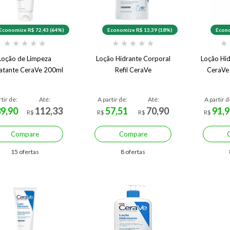
Economize R$ 72,43 (64%)
Economize R$ 13,39 (18%)
Econo
★
★
★
★
★
★
★
★
★
★
★
Loção de Limpeza
Loção Hidrante Corporal
Loção Hid
atante CeraVe 200ml
Refil CeraVe
CeraVe
rtir de:
Até:
A partir de:
Até:
A partir d
39,90
112,33
57,51
70,90
91,9
R$
R$
R$
R$
Compare
Compare
15 ofertas
8 ofertas