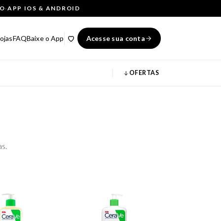
ÇO
·
APP IOS & ANDROID
ojas
FAQ
Baixe o App
Acesse sua conta
OFERTAS
as.