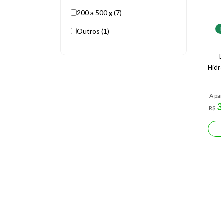
200 a 500 g (7)
Outros (1)
Hidr
A pa
R$