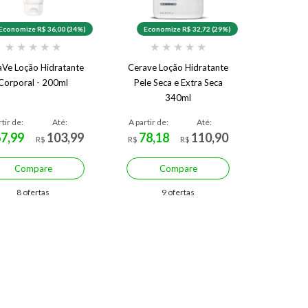
Economize R$ 36,00 (34%)
Economize R$ 32,72 (29%)
★
★
★
★
★
★
★
★
★
★
aVe Loção Hidratante
Cerave Loção Hidratante
Corporal - 200ml
Pele Seca e Extra Seca
340ml
rtir de:
Até:
A partir de:
Até:
67,99
103,99
78,18
110,90
R$
R$
R$
Compare
Compare
8 ofertas
9 ofertas