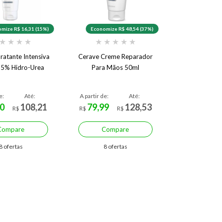
mize R$ 16,31 (15%)
Economize R$ 48,54 (37%)
★
★
★
★
★
★
★
★
★
ratante Intensiva
Cerave Creme Reparador
 5% Hidro-Urea
Para Mãos 50ml
e:
Até:
A partir de:
Até:
0
108,21
79,99
128,53
R$
R$
R$
Compare
Compare
8 ofertas
8 ofertas