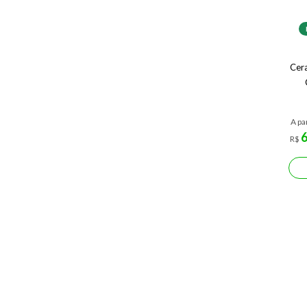
Cer
A pa
R$