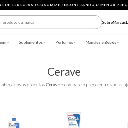
 DE +20 LOJAS
·
ECONOMIZE ENCONTRANDO O MENOR PRE
Sobre
Marcas
L
gem
Suplementos
Perfumes
Mamães e Bebês
Cerave
onheça novos produtos
Cerave
e compare o preço entre várias loj