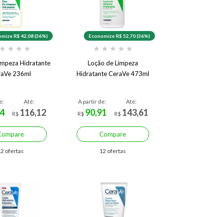
mize R$ 42,08 (36%)
Economize R$ 52,70 (36%)
★
★
★
★
★
★
★
★
★
impeza Hidratante
Loção de Limpeza
raVe 236ml
Hidratante CeraVe 473ml
e:
Até:
A partir de:
Até:
4
116,12
90,91
143,61
R$
R$
R$
Compare
Compare
2 ofertas
12 ofertas