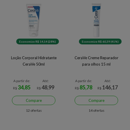
Economize R$ 14,14 (28%)
Economize R$ 60,39 (41%)
Loção Corporal Hidratante
CeraVe Creme Reparador
CeraVe 50ml
para olhos 15 ml
A partir de:
Até:
A partir de:
Até:
34,85
48,99
85,78
146,17
R$
R$
R$
R$
Compare
Compare
12 ofertas
14 ofertas