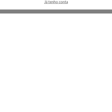
Já tenho conta
A Kosmética
Redes Sociais
Baixe o App
Sobre nós
Contato