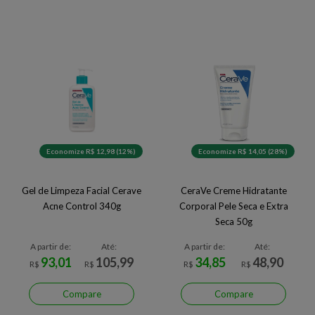
Economize R$ 12,98 (12%)
Economize R$ 14,05 (28%)
Gel de Limpeza Facial Cerave
CeraVe Creme Hidratante
Acne Control 340g
Corporal Pele Seca e Extra
Seca 50g
A partir de:
Até:
A partir de:
Até:
93,01
105,99
34,85
48,90
R$
R$
R$
R$
Compare
Compare