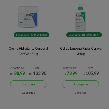
Economize R$ 44,91 (33%)
Economize R$ 32,00 (30%)
Creme Hidratante Corporal
Gel de Limpeza Facial Cerave
CeraVe 454 g
340g
A partir de:
Até:
A partir de:
Até:
88,99
133,90
73,99
105,99
R$
R$
R$
R$
Compare
Compare
12 ofertas
7 ofertas