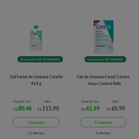
Economize R$ 35,44 (30%)
Economize R$ 4,00 (6%)
Gel Facial de Limpeza CeraVe
Gel de Limpeza Facial Cerave
454 g
- Acne Control Refil
A partir de:
Até:
A partir de:
Até:
80,46
115,90
61,99
65,99
R$
R$
R$
R$
Compare
Compare
11 ofertas
5 ofertas