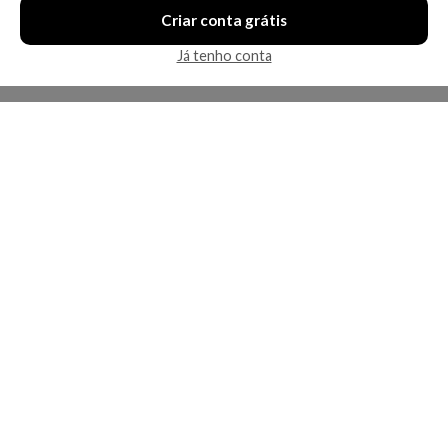
Criar conta grátis
Já tenho conta
A Kosmética
Redes Sociais
Baixe o App
Sobre nós