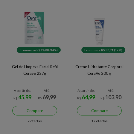
Economize R$ 24,00 (34%)
Economize R$ 38,91 (37%)
Gel de Limpeza Facial Refil
Creme Hidratante Corporal
Cerave 227g
CeraVe 200 g
A partir de:
Até:
A partir de:
Até:
45,99
69,99
64,99
103,90
R$
R$
R$
R$
Compare
Compare
7 ofertas
17 ofertas