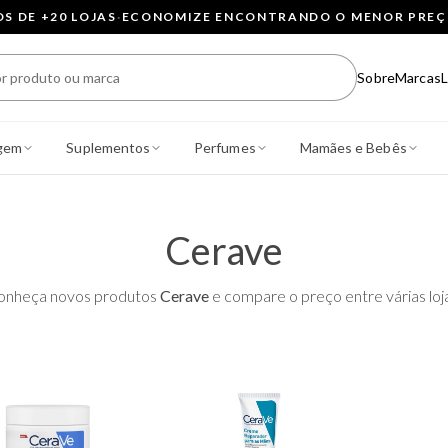
 DE +20 LOJAS
·
ECONOMIZE ENCONTRANDO O MENOR PRE
Sobre
Marcas
L
gem
Suplementos
Perfumes
Mamães e Bebês
Cerave
onheça novos produtos
Cerave
e compare o preço entre várias loj