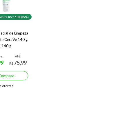
mize R$ 27,00 (35%)
acial de Limpeza
te CeraVe 140 g
140 g
de:
Até:
99
75,99
R$
Compare
5 ofertas