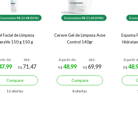
Economize R$ 23,48 (32%)
Economize R$ 21,00 (30%)
Econo
l Facial de Limpeza
Cerave Gel de Limpeza Acne
Espuma F
eraVe 150 g 150 g
Control 140gr
Hidratan
rtir de:
Até:
A partir de:
Até:
A partir 
47,99
71,47
48,99
69,99
48,
R$
R$
R$
R$
Compare
Compare
11 ofertas
8 ofertas