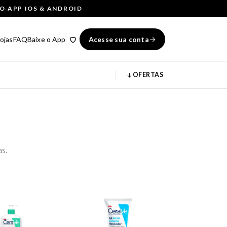
ÇO
·
APP IOS & ANDROID
ojas
FAQ
Baixe o App
Acesse sua conta
OFERTAS
as.