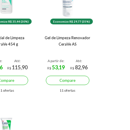
mize R$ 35,44 (30%)
Economize R$ 29,77 (35%)
cial de Limpeza
Gel de Limpeza Renovador
raVe 454 g
CeraVe AS
e:
Até:
A partir de:
Até:
6
115,90
53,19
82,96
R$
R$
R$
Compare
Compare
1 ofertas
11 ofertas