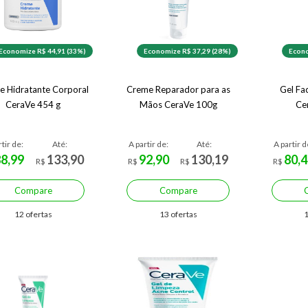
Economize R$ 44,91 (33%)
Economize R$ 37,29 (28%)
Econo
e Hidratante Corporal
Creme Reparador para as
Gel Fa
CeraVe 454 g
Mãos CeraVe 100g
Ce
rtir de:
Até:
A partir de:
Até:
A partir d
88,99
133,90
92,90
130,19
80,4
R$
R$
R$
R$
Compare
Compare
12 ofertas
13 ofertas
1