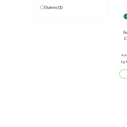
Outros (1)
Ge
C
A pa
R$