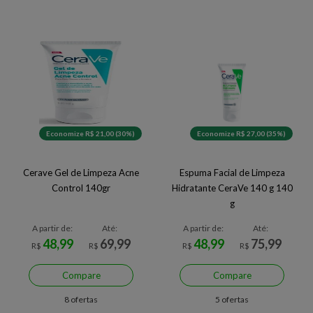
Economize R$ 21,00 (30%)
Economize R$ 27,00 (35%)
Cerave Gel de Limpeza Acne
Espuma Facial de Limpeza
Control 140gr
Hidratante CeraVe 140 g 140
g
A partir de:
Até:
A partir de:
Até:
48,99
69,99
48,99
75,99
R$
R$
R$
R$
Compare
Compare
8 ofertas
5 ofertas