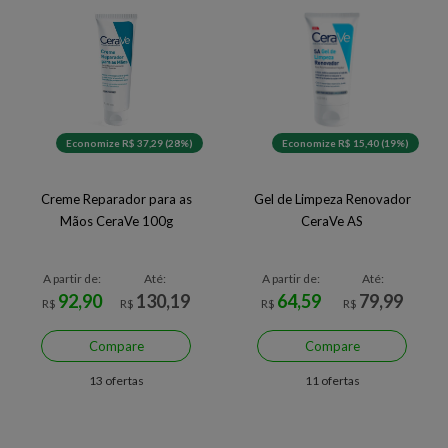
Economize R$ 37,29 (28%)
Economize R$ 15,40 (19%)
Creme Reparador para as
Gel de Limpeza Renovador
Mãos CeraVe 100g
CeraVe AS
A partir de:
Até:
A partir de:
Até:
92,90
130,19
64,59
79,99
R$
R$
R$
R$
Compare
Compare
13 ofertas
11 ofertas