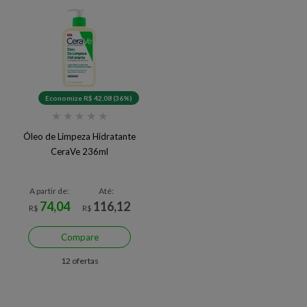
Economize R$ 42,08 (36%)
★
★
★
★
★
Óleo de Limpeza Hidratante
CeraVe 236ml
A partir de:
Até:
74,04
116,12
R$
R$
Compare
12 ofertas