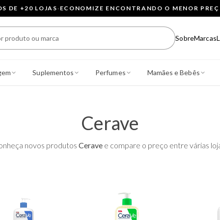
 DE +20 LOJAS
·
ECONOMIZE ENCONTRANDO O MENOR PRE
Sobre
Marcas
L
gem
Suplementos
Perfumes
Mamães e Bebês
Cerave
onheça novos produtos
Cerave
e compare o preço entre várias loj