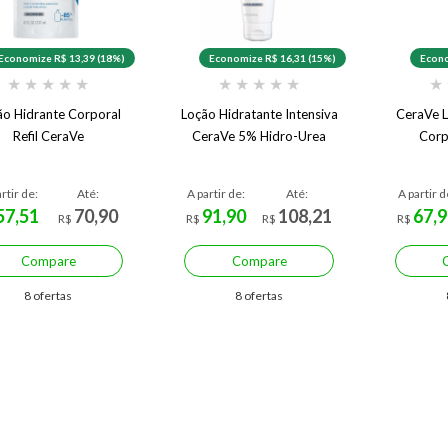
Economize R$ 13,39 (18%)
Economize R$ 16,31 (15%)
Econo
★
★
★
★
★
★
★
★
★
★
★
ão Hidrante Corporal
Loção Hidratante Intensiva
CeraVe L
Refil CeraVe
CeraVe 5% Hidro-Urea
Corp
rtir de:
Até:
A partir de:
Até:
A partir d
57,51
70,90
91,90
108,21
67,9
R$
R$
R$
R$
Compare
Compare
8 ofertas
8 ofertas