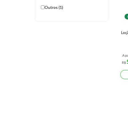
Outros (1)
Loç
A pa
R$