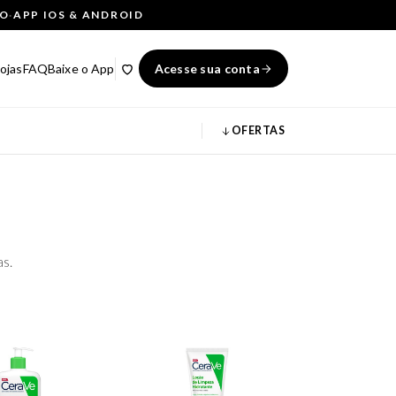
ÇO
·
APP IOS & ANDROID
ojas
FAQ
Baixe o App
Acesse sua conta
OFERTAS
as.