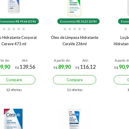
Economize R$ 49,66 (35%)
Economize R$ 26,22 (22%)
Econo
★
★
★
★
★
★
★
★
★
★
★
o Hidratante Corporal
Óleo de Limpeza Hidratante
Loçã
Cerave 473 ml
CeraVe 236ml
Hidratan
rtir de:
Até:
A partir de:
Até:
A partir d
89,90
139,56
89,90
116,12
90,9
R$
R$
R$
R$
Compare
Compare
12 ofertas
11 ofertas
1