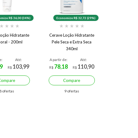
mize R$ 36,00 (34%)
Economize R$ 32,72 (29%)
★
★
★
★
★
★
★
★
★
oção Hidratante
Cerave Loção Hidratante
oral - 200ml
Pele Seca e Extra Seca
340ml
e:
Até:
A partir de:
Até:
9
103,99
78,18
110,90
R$
R$
R$
Compare
Compare
8 ofertas
9 ofertas