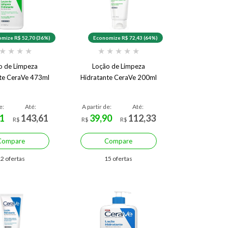
mize R$ 52,70 (36%)
Economize R$ 72,43 (64%)
★
★
★
★
★
★
★
★
★
o de Limpeza
Loção de Limpeza
te CeraVe 473ml
Hidratante CeraVe 200ml
e:
Até:
A partir de:
Até:
1
143,61
39,90
112,33
R$
R$
R$
Compare
Compare
2 ofertas
15 ofertas