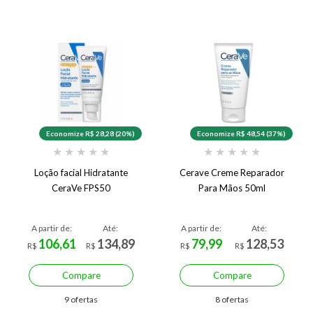
Economize R$ 28,28 (20%)
Economize R$ 48,54 (37%)
★
★
★
★
★
★
★
★
★
★
Loção facial Hidratante
Cerave Creme Reparador
CeraVe FPS50
Para Mãos 50ml
A partir de:
Até:
A partir de:
Até:
106,61
134,89
79,99
128,53
R$
R$
R$
R$
Compare
Compare
9 ofertas
8 ofertas