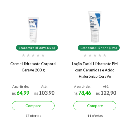
Economize R$ 38,91 (37%)
Economize R$ 44,44 (36%)
★
★
★
★
★
★
★
★
★
★
Creme Hidratante Corporal
Loção Facial Hidratante PM
CeraVe 200 g
com Ceramidas e Ácido
Hialurônico CeraVe
A partir de:
Até:
A partir de:
Até:
64,99
103,90
78,46
122,90
R$
R$
R$
R$
Compare
Compare
17 ofertas
11 ofertas