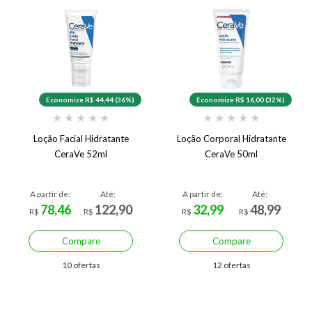
Economize R$ 44,44 (36%)
Economize R$ 16,00 (32%)
★
★
★
★
★
★
★
★
★
★
Loção Facial Hidratante
Loção Corporal Hidratante
CeraVe 52ml
CeraVe 50ml
A partir de:
Até:
A partir de:
Até:
78,46
122,90
32,99
48,99
R$
R$
R$
R$
Compare
Compare
10 ofertas
12 ofertas