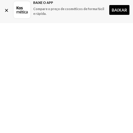
BAIXE O APP
Compare o preço de cosméticos de forma fácil
BAIXAR
e rápida.
A Kosmética
Redes Sociais
Baixe o App
Sobre nós