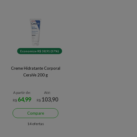
Economize R$ 38,91 (37%)
Creme Hidratante Corporal
CeraVe 200 g
A partir de:
Até:
64,99
103,90
R$
R$
Compare
14 ofertas