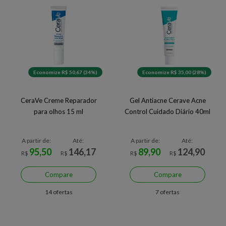
Economize R$ 50,67 (34%)
Economize R$ 35,00 (28%)
CeraVe Creme Reparador
Gel Antiacne Cerave Acne
para olhos 15 ml
Control Cuidado Diário 40ml
A partir de:
Até:
A partir de:
Até:
95,50
146,17
89,90
124,90
R$
R$
R$
R$
Compare
Compare
14 ofertas
7 ofertas