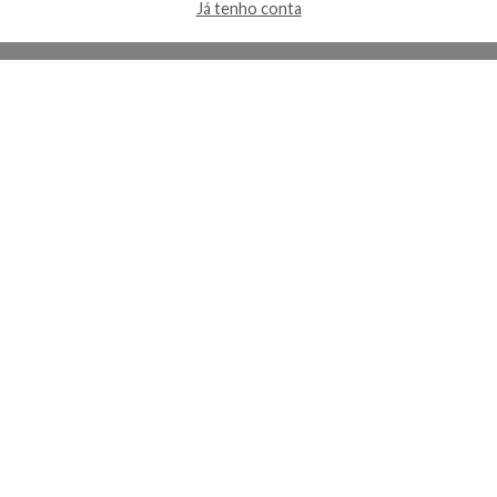
Já tenho conta
A Kosmética
Redes Sociais
Baixe o App
Sobre nós
Contato