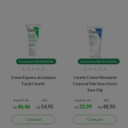
Economize R$ 8,49 (15%)
Economize R$ 15,91 (32%)
★
★
★
★
★
★
★
★
★
★
Creme Espuma de Limpeza
CeraVe Creme Hidratante
Facial CeraVe
Corporal Pele Seca e Extra
Seca 50g
A partir de:
Até:
A partir de:
Até:
46,46
54,95
32,99
48,90
R$
R$
R$
R$
Compare
Compare