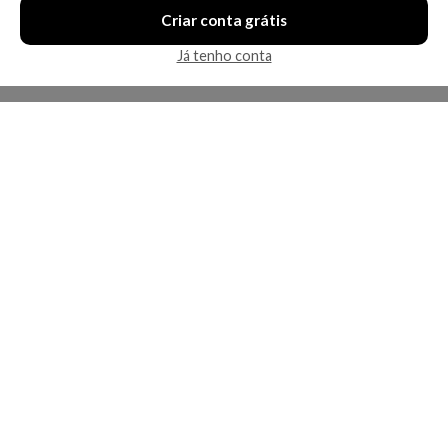
Criar conta grátis
Já tenho conta
A Kosmética
Redes Sociais
Baixe o App
Sobre nós