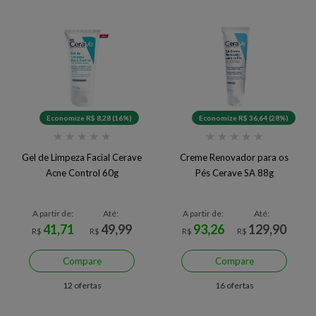
Economize R$ 8,28 (16%)
Economize R$ 36,64 (28%)
★
★
★
★
★
★
★
★
★
★
Gel de Limpeza Facial Cerave
Creme Renovador para os
Acne Control 60g
Pés Cerave SA 88g
A partir de:
Até:
A partir de:
Até:
41,71
49,99
93,26
129,90
R$
R$
R$
R$
Compare
Compare
12 ofertas
16 ofertas