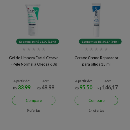
Economize R$ 16,00 (32%)
Economize R$ 50,67 (34%)
★
★
★
★
★
★
★
★
★
★
Gel de Limpeza Facial Cerave
CeraVe Creme Reparador
- Pele Normal a Oleosa 60g
para olhos 15 ml
A partir de:
Até:
A partir de:
Até:
33,99
49,99
95,50
146,17
R$
R$
R$
R$
Compare
Compare
9 ofertas
14 ofertas