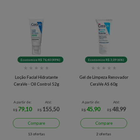
Economize R$ 76,40 (49%)
Economize R$ 3,09 (6%)
★
★
★
★
★
★
★
★
★
★
Loção Facial Hidratante
Gel de Limpeza Renovador
CeraVe - Oil Control 52g
CeraVe AS 60g
A partir de:
Até:
A partir de:
Até:
79,10
155,50
45,90
48,99
R$
R$
R$
R$
Compare
Compare
13 ofertas
2 ofertas