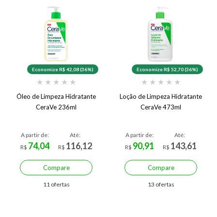
Economize R$ 42,08 (36%)
Economize R$ 52,70 (36%)
★
★
★
★
★
★
★
★
★
★
Óleo de Limpeza Hidratante
Loção de Limpeza Hidratante
CeraVe 236ml
CeraVe 473ml
A partir de:
Até:
A partir de:
Até:
74,04
116,12
90,91
143,61
R$
R$
R$
R$
Compare
Compare
11 ofertas
13 ofertas