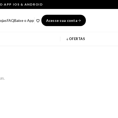
ÇO
·
APP IOS & ANDROID
ojas
FAQ
Baixe o App
Acesse sua conta
OFERTAS
as.