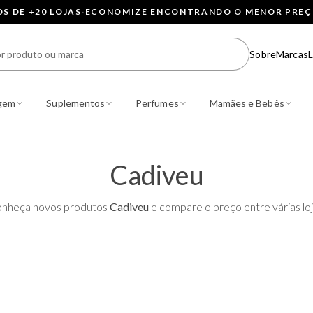
 DE +20 LOJAS
·
ECONOMIZE ENCONTRANDO O MENOR PRE
Sobre
Marcas
L
gem
Suplementos
Perfumes
Mamães e Bebês
Cadiveu
nheça novos produtos
Cadiveu
e compare o preço entre várias loj