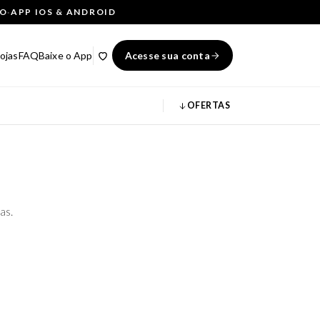
ÇO
·
APP IOS & ANDROID
ojas
FAQ
Baixe o App
Acesse sua conta
OFERTAS
as.