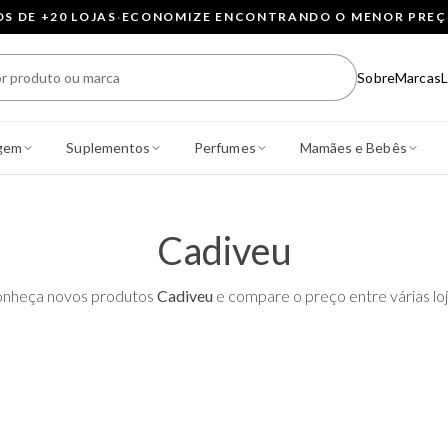
 DE +20 LOJAS
·
ECONOMIZE ENCONTRANDO O MENOR PRE
Sobre
Marcas
L
gem
Suplementos
Perfumes
Mamães e Bebês
Cadiveu
nheça novos produtos
Cadiveu
e compare o preço entre várias loj