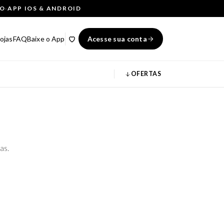
ÇO
·
APP IOS & ANDROID
ojas
FAQ
Baixe o App
Acesse sua conta
OFERTAS
as.