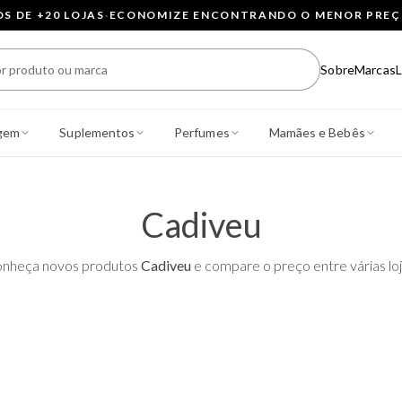
 DE +20 LOJAS
·
ECONOMIZE ENCONTRANDO O MENOR PRE
Sobre
Marcas
L
gem
Suplementos
Perfumes
Mamães e Bebês
Cadiveu
nheça novos produtos
Cadiveu
e compare o preço entre várias loj