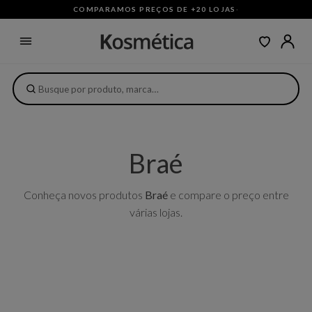
COMPARAMOS PREÇOS DE +20 LOJAS
·
Braé
Conheça novos produtos
Braé
e compare o preço entre
várias lojas.