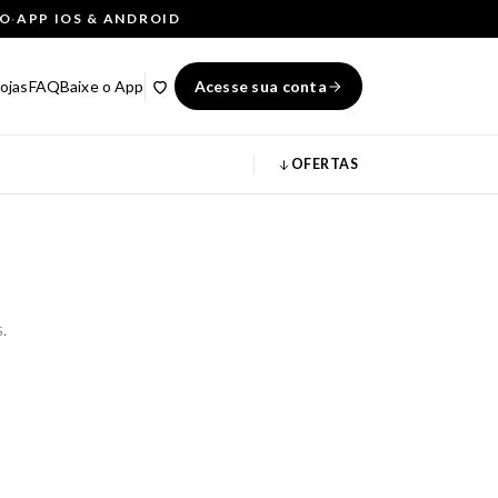
ÇO
·
APP IOS & ANDROID
ojas
FAQ
Baixe o App
Acesse sua conta
OFERTAS
.