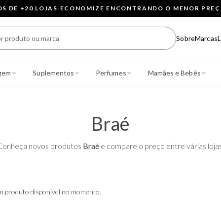
 DE +20 LOJAS
·
ECONOMIZE ENCONTRANDO O MENOR PRE
Sobre
Marcas
L
gem
Suplementos
Perfumes
Mamães e Bebês
Braé
Conheça novos produtos
Braé
e compare o preço entre várias lojas
 produto disponível no momento.