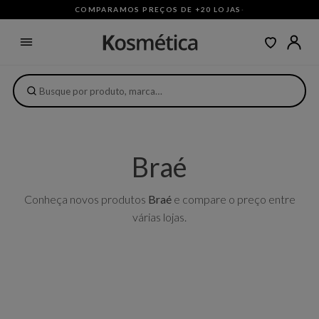
COMPARAMOS PREÇOS DE +20 LOJAS
·
Braé
Conheça novos produtos
Braé
e compare o preço entre
várias lojas.