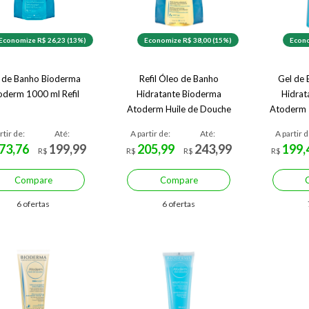
Economize R$ 26,23 (13%)
Economize R$ 38,00 (15%)
Econo
 de Banho Bioderma
Refil Óleo de Banho
Gel de 
oderm 1000 ml Refil
Hidratante Bioderma
Hidrat
Atoderm Huile de Douche
Atoderm 
rtir de:
Até:
A partir de:
Até:
A partir d
73,76
199,99
205,99
243,99
199,
R$
R$
R$
R$
Compare
Compare
6 ofertas
6 ofertas