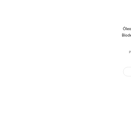
Óleo
Biod
P