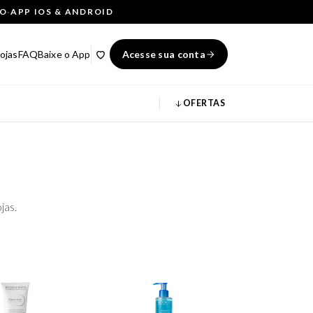
ÇO
·
APP IOS & ANDROID
ojas
FAQ
Baixe o App
Acesse sua conta
OFERTAS
jas.