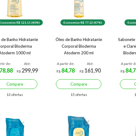
Economize R$ 121,11 (40%)
Economize R$ 77,12 (47%)
Econo
 de Banho Hidratante
Óleo de Banho Hidratante
Sabonete 
orporal Bioderma
Corporal Bioderma
e Clar
Atoderm 1000 ml
Atoderm 200 ml
Bioder
Foa
rtir de:
Até:
A partir de:
Até:
A partir d
78,88
299,99
84,78
161,90
84,7
R$
R$
R$
R$
Compare
Compare
13 ofertas
15 ofertas
1