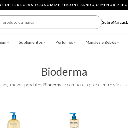
 DE +20 LOJAS
·
ECONOMIZE ENCONTRANDO O MENOR PRE
Sobre
Marcas
L
gem
Suplementos
Perfumes
Mamães e Bebês
Bioderma
nheça novos produtos
Bioderma
e compare o preço entre várias lo