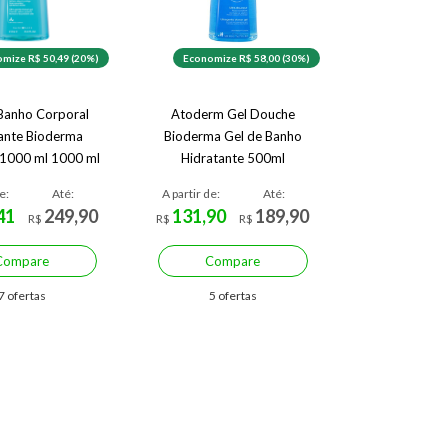
mize R$ 50,49 (20%)
Economize R$ 58,00 (30%)
Banho Corporal
Atoderm Gel Douche
ante Bioderma
Bioderma Gel de Banho
1000 ml 1000 ml
Hidratante 500ml
e:
Até:
A partir de:
Até:
41
249,90
131,90
189,90
R$
R$
R$
Compare
Compare
7 ofertas
5 ofertas