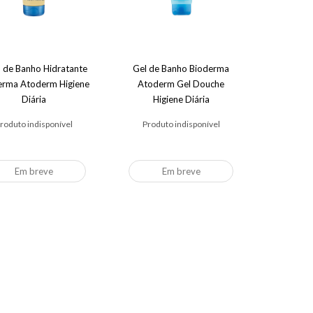
 de Banho Hidratante
Gel de Banho Bioderma
erma Atoderm Higiene
Atoderm Gel Douche
Diária
Higiene Diária
Antirressecamento
roduto indisponível
Produto indisponível
Em breve
Em breve