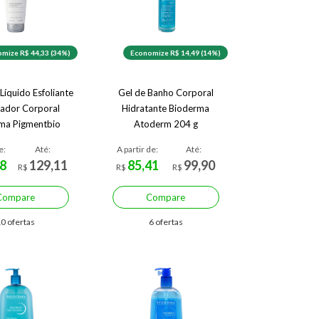
mize R$ 44,33 (34%)
Economize R$ 14,49 (14%)
Líquido Esfoliante
Gel de Banho Corporal
eador Corporal
Hidratante Bioderma
ma Pigmentbio
Atoderm 204 g
ming 200 ml
e:
Até:
A partir de:
Até:
8
129,11
85,41
99,90
R$
R$
R$
Compare
Compare
0 ofertas
6 ofertas