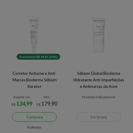
Economize R$ 44,91 (24%)
Corretor Antiacne e Anti-
Sébium Global Bioderma
Marcas Bioderma Sébium
Hidratante Anti-Imperfeições
Kerato+
e Antimarcas da Acne
A partir de:
Até:
Produto indisponível
134,99
179,90
R$
R$
Compare
Em breve
8 ofertas