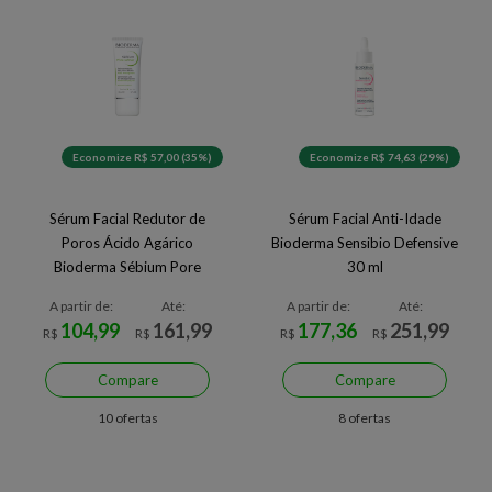
Economize R$ 57,00 (35%)
Economize R$ 74,63 (29%)
Sérum Facial Redutor de
Sérum Facial Anti-Idade
Poros Ácido Agárico
Bioderma Sensibio Defensive
Bioderma Sébium Pore
30 ml
Refiner 30 ml
A partir de:
Até:
A partir de:
Até:
104,99
161,99
177,36
251,99
R$
R$
R$
R$
Compare
Compare
10 ofertas
8 ofertas