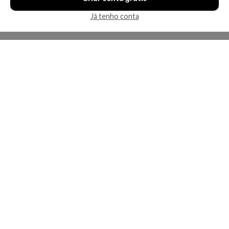
Já tenho conta
A Kosmética
Redes Sociais
Baixe o App
Sobre nós