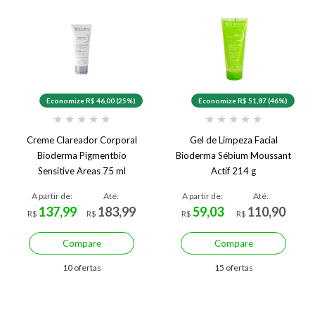
Economize R$ 46,00 (25%)
Economize R$ 51,87 (46%)
★
★
★
★
★
★
★
★
★
★
Creme Clareador Corporal
Gel de Limpeza Facial
Bioderma Pigmentbio
Bioderma Sébium Moussant
Sensitive Areas 75 ml
Actif 214 g
A partir de:
Até:
A partir de:
Até:
137,99
183,99
59,03
110,90
R$
R$
R$
R$
Compare
Compare
10 ofertas
15 ofertas