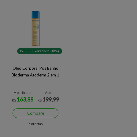
Economize R$ 36,11 (18%)
Óleo Corporal Pós Banho
Bioderma Atoderm 2 em 1
A partir de:
Até:
163,88
199,99
R$
R$
Compare
7 ofertas