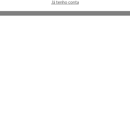
Já tenho conta
A Kosmética
Redes Sociais
Baixe o App
Sobre nós
Contato