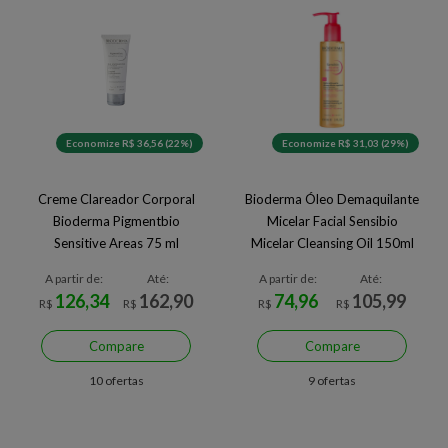
Economize R$ 36,56 (22%)
Economize R$ 31,03 (29%)
Creme Clareador Corporal
Bioderma Óleo Demaquilante
Bioderma Pigmentbio
Micelar Facial Sensibio
Sensitive Areas 75 ml
Micelar Cleansing Oil 150ml
A partir de:
Até:
A partir de:
Até:
126,34
162,90
74,96
105,99
R$
R$
R$
R$
Compare
Compare
10 ofertas
9 ofertas