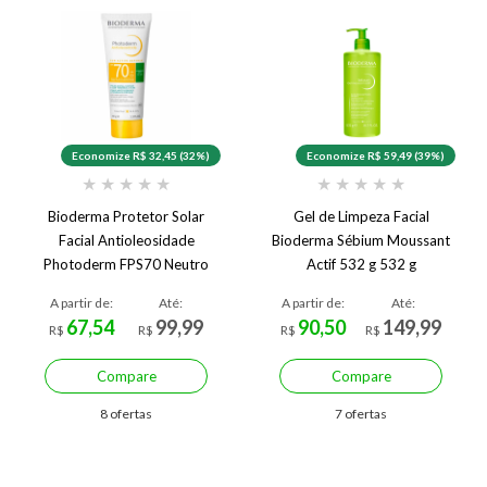
Economize R$ 32,45 (32%)
Economize R$ 59,49 (39%)
★
★
★
★
★
★
★
★
★
★
Bioderma Protetor Solar
Gel de Limpeza Facial
Facial Antioleosidade
Bioderma Sébium Moussant
Photoderm FPS70 Neutro
Actif 532 g 532 g
40g
A partir de:
Até:
A partir de:
Até:
67,54
99,99
90,50
149,99
R$
R$
R$
R$
Compare
Compare
8 ofertas
7 ofertas