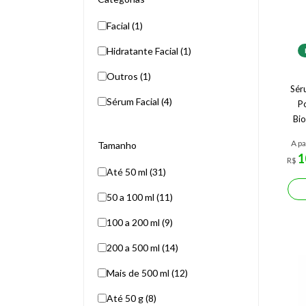
Facial (1)
Hidratante Facial (1)
Outros (1)
Sér
Sérum Facial (4)
P
Bi
A pa
Tamanho
1
R$
Até 50 ml (31)
50 a 100 ml (11)
100 a 200 ml (9)
200 a 500 ml (14)
Mais de 500 ml (12)
Até 50 g (8)