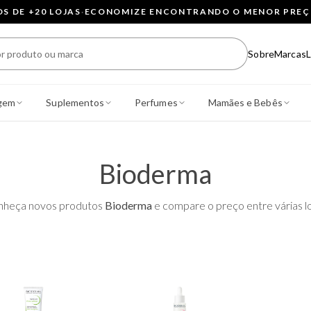
 DE +20 LOJAS
·
ECONOMIZE ENCONTRANDO O MENOR PRE
Sobre
Marcas
L
gem
Suplementos
Perfumes
Mamães e Bebês
Bioderma
nheça novos produtos
Bioderma
e compare o preço entre várias lo