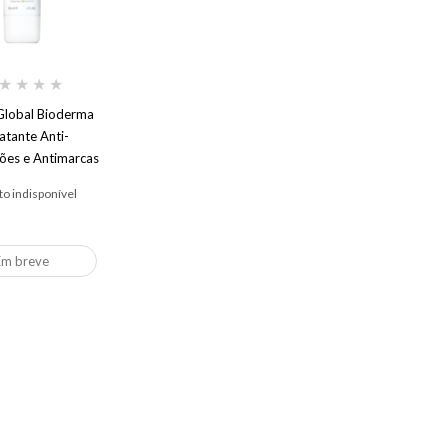
★
★
★
★
Global Bioderma
atante Anti-
ções e Antimarcas
da Acne
o indisponível
Em breve