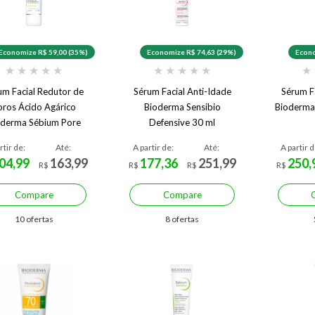
Economize R$ 59,00 (35%)
Economize R$ 74,63 (29%)
Econo
★
★
★
★
★
★
★
★
★
★
★
um Facial Redutor de
Sérum Facial Anti-Idade
Sérum F
oros Ácido Agárico
Bioderma Sensibio
Bioderma
oderma Sébium Pore
Defensive 30 ml
Refiner 30 ml
rtir de:
Até:
A partir de:
Até:
A partir d
04,99
163,99
177,36
251,99
250,
R$
R$
R$
R$
Compare
Compare
10 ofertas
8 ofertas