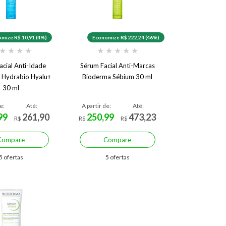
mize R$ 10,91 (4%)
Economize R$ 222,24 (46%)
★
★
★
★
★
★
★
★
★
acial Anti-Idade
Sérum Facial Anti-Marcas
 Hydrabio Hyalu+
Bioderma Sébium 30 ml
30 ml
e:
Até:
A partir de:
Até:
99
261,90
250,99
473,23
R$
R$
R$
Compare
Compare
5 ofertas
5 ofertas