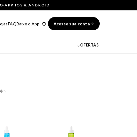
ÇO
·
APP IOS & ANDROID
ojas
FAQ
Baixe o App
Acesse sua conta
OFERTAS
jas.