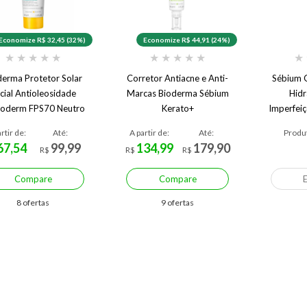
Economize R$ 32,45 (32%)
Economize R$ 44,91 (24%)
★
★
★
★
★
★
★
★
★
★
★
derma Protetor Solar
Corretor Antiacne e Anti-
Sébium 
cial Antioleosidade
Marcas Bioderma Sébium
Hidr
toderm FPS70 Neutro
Kerato+
Imperfei
40g
rtir de:
Até:
A partir de:
Até:
Produt
67,54
99,99
134,99
179,90
R$
R$
R$
Compare
Compare
8 ofertas
9 ofertas