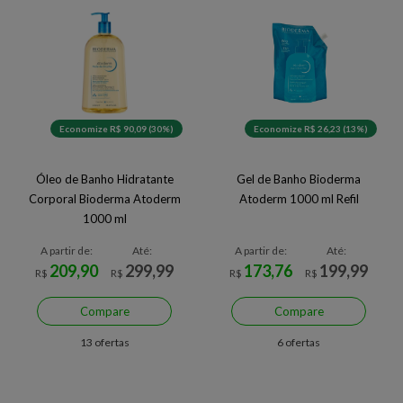
Economize R$ 90,09 (30%)
Economize R$ 26,23 (13%)
Óleo de Banho Hidratante
Gel de Banho Bioderma
Corporal Bioderma Atoderm
Atoderm 1000 ml Refil
1000 ml
A partir de:
Até:
A partir de:
Até:
209,90
299,99
173,76
199,99
R$
R$
R$
R$
Compare
Compare
13 ofertas
6 ofertas