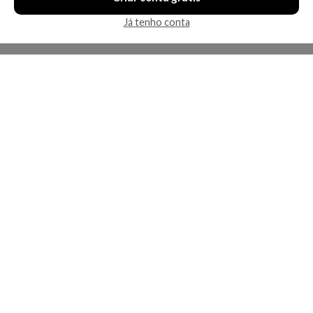
Já tenho conta
A Kosmética
Redes Sociais
Baixe o App
Sobre nós