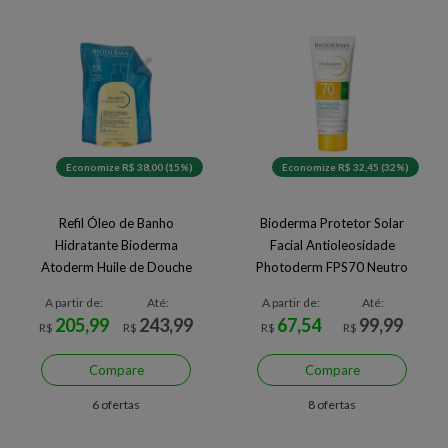
Economize R$ 38,00 (15%)
Economize R$ 32,45 (32%)
Refil Óleo de Banho
Bioderma Protetor Solar
Hidratante Bioderma
Facial Antioleosidade
Atoderm Huile de Douche
Photoderm FPS70 Neutro
40g
A partir de:
Até:
A partir de:
Até:
205,99
243,99
67,54
99,99
R$
R$
R$
R$
Compare
Compare
6 ofertas
8 ofertas