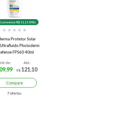
Economize R$ 11,11 (9%)
★
★
★
★
★
derma Protetor Solar
l Ultrafluido Photoderm
efense FPS60 40ml
rtir de:
Até:
09,99
121,10
R$
Compare
7 ofertas