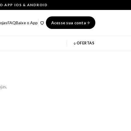
ÇO
·
APP IOS & ANDROID
ojas
FAQ
Baixe o App
Acesse sua conta
OFERTAS
jas.