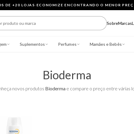
 DE +20 LOJAS
·
ECONOMIZE ENCONTRANDO O MENOR PRE
Sobre
Marcas
L
gem
Suplementos
Perfumes
Mamães e Bebês
Bioderma
nheça novos produtos
Bioderma
e compare o preço entre várias lo