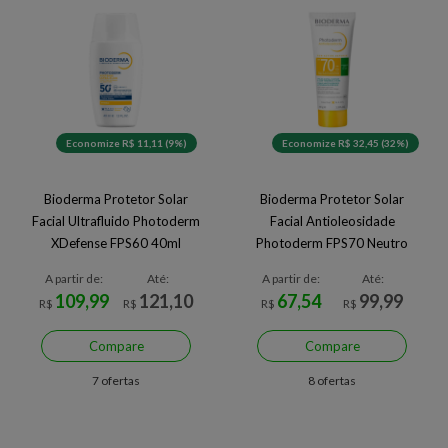
Economize R$ 11,11 (9%)
Economize R$ 32,45 (32%)
Bioderma Protetor Solar
Bioderma Protetor Solar
Facial Ultrafluido Photoderm
Facial Antioleosidade
XDefense FPS60 40ml
Photoderm FPS70 Neutro
40g
A partir de:
Até:
A partir de:
Até:
109,99
121,10
67,54
99,99
R$
R$
R$
R$
Compare
Compare
7 ofertas
8 ofertas