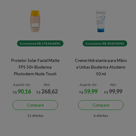
Economize R$ 178,46 (66%)
Economize R$ 40,00 (40%)
Protetor Solar Facial Matte
Creme Hidratante para Mãos
FPS 50+ Bioderma
e Unhas Bioderma Atoderm
Photoderm Nude Touch
50 ml
Muito Claro 40 ml
A partir de:
Até:
A partir de:
Até:
90,16
268,62
59,99
99,99
R$
R$
R$
R$
Compare
Compare
11 ofertas
6 ofertas