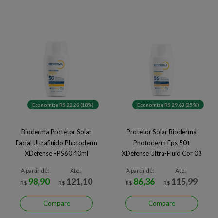
Economize R$ 22,20 (18%)
Economize R$ 29,63 (25%)
Bioderma Protetor Solar
Protetor Solar Bioderma
Facial Ultrafluido Photoderm
Photoderm Fps 50+
XDefense FPS60 40ml
XDefense Ultra-Fluid Cor 03
40ml
A partir de:
Até:
A partir de:
Até:
98,90
121,10
86,36
115,99
R$
R$
R$
R$
Compare
Compare