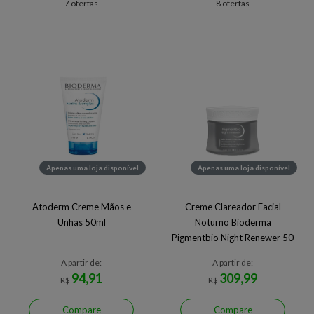
7 ofertas
8 ofertas
Apenas uma loja disponível
Apenas uma loja disponível
Atoderm Creme Mãos e
Creme Clareador Facial
Unhas 50ml
Noturno Bioderma
Pigmentbio Night Renewer 50
ml 50 ml
A partir de:
A partir de:
94,91
309,99
R$
R$
Compare
Compare