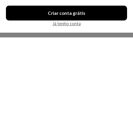
Criar conta grátis
Já tenho conta
A Kosmética
Redes Sociais
Baixe o App