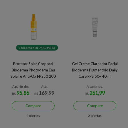
Economize R$ 74,13 (43%)
Protetor Solar Corporal
Gel Creme Clareador Facial
Bioderma Photoderm Eau
Bioderma Pigmentbio Daily
Solaire Anti-Ox FPS50 200
Care FPS 50+ 40 ml
ml
A partir de:
Até:
A partir de:
95,86
169,99
261,99
R$
R$
R$
Compare
Compare
4 ofertas
2 ofertas