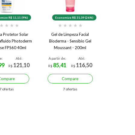
mize R$ 11,11 (9%)
Economize R$ 31,09 (26%)
★
★
★
★
★
★
★
★
★
 Protetor Solar
Gel de Limpeza Facial
rafluido Photoderm
Bioderma - Sensibio Gel
se FPS60 40ml
Moussant - 200ml
e:
Até:
A partir de:
Até:
99
121,10
85,41
116,50
R$
R$
R$
Compare
Compare
7 ofertas
7 ofertas