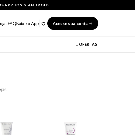
ÇO
·
APP IOS & ANDROID
ojas
FAQ
Baixe o App
Acesse sua conta
OFERTAS
jas.