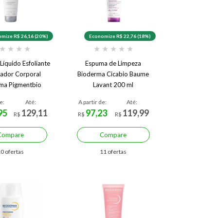
mize R$ 26,16 (20%)
Economize R$ 22,76 (18%)
★
★
★
★
★
★
★
★
★
Líquido Esfoliante
Espuma de Limpeza
eador Corporal
Bioderma Cicabio Baume
ma Pigmentbio
Lavant 200 ml
ming 200 ml
e:
Até:
A partir de:
Até:
95
129,11
97,23
119,99
R$
R$
R$
Compare
Compare
0 ofertas
11 ofertas