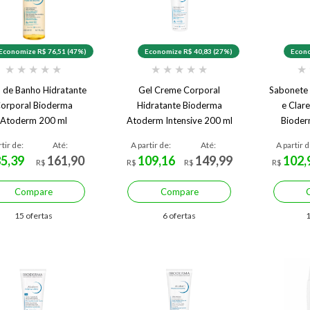
Economize R$ 76,51 (47%)
Economize R$ 40,83 (27%)
Econo
★
★
★
★
★
★
★
★
★
★
★
 de Banho Hidratante
Gel Creme Corporal
Sabonete 
orporal Bioderma
Hidratante Bioderma
e Clar
Atoderm 200 ml
Atoderm Intensive 200 ml
Bioder
Foa
rtir de:
Até:
A partir de:
Até:
A partir d
85,39
161,90
109,16
149,99
102,
R$
R$
R$
R$
Compare
Compare
15 ofertas
6 ofertas
1