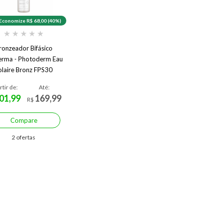
Economize R$ 68,00 (40%)
★
★
★
★
★
ronzeador Bifásico
erma - Photoderm Eau
olaire Bronz FPS30
rtir de:
Até:
01,99
169,99
R$
Compare
2 ofertas