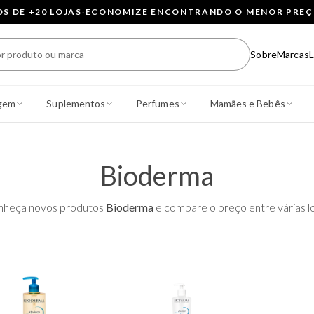
 DE +20 LOJAS
·
ECONOMIZE ENCONTRANDO O MENOR PRE
Sobre
Marcas
L
gem
Suplementos
Perfumes
Mamães e Bebês
Bioderma
nheça novos produtos
Bioderma
e compare o preço entre várias lo