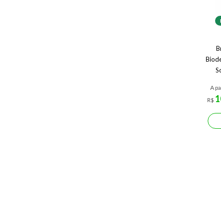
B
Biod
S
A pa
1
R$