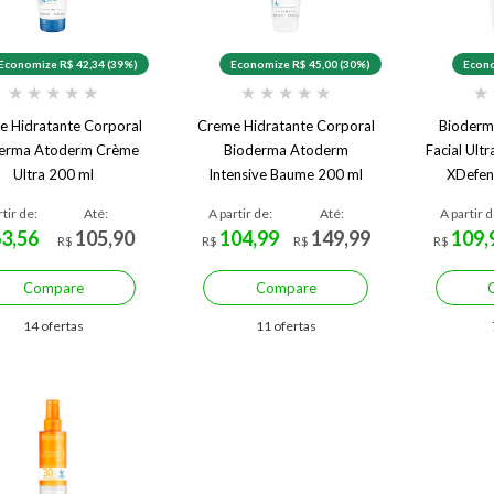
Economize R$ 42,34 (39%)
Economize R$ 45,00 (30%)
Econo
★
★
★
★
★
★
★
★
★
★
★
e Hidratante Corporal
Creme Hidratante Corporal
Bioderma
erma Atoderm Crème
Bioderma Atoderm
Facial Ult
Ultra 200 ml
Intensive Baume 200 ml
XDefen
rtir de:
Até:
A partir de:
Até:
A partir d
63,56
105,90
104,99
149,99
109,
R$
R$
R$
R$
Compare
Compare
14 ofertas
11 ofertas