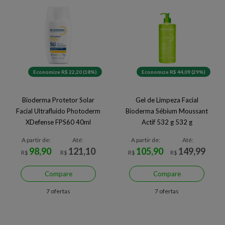
Economize R$ 22,20 (18%)
Economize R$ 44,09 (29%)
Bioderma Protetor Solar
Gel de Limpeza Facial
Facial Ultrafluido Photoderm
Bioderma Sébium Moussant
XDefense FPS60 40ml
Actif 532 g 532 g
A partir de:
Até:
A partir de:
Até:
98,90
121,10
105,90
149,99
R$
R$
R$
R$
Compare
Compare
7 ofertas
7 ofertas