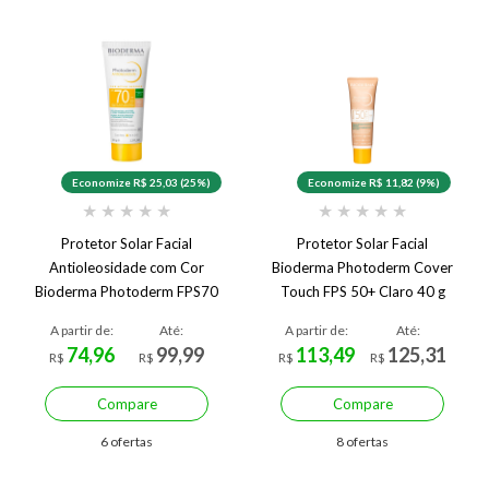
Economize R$ 25,03 (25%)
Economize R$ 11,82 (9%)
★
★
★
★
★
★
★
★
★
★
Protetor Solar Facial
Protetor Solar Facial
Antioleosidade com Cor
Bioderma Photoderm Cover
Bioderma Photoderm FPS70
Touch FPS 50+ Claro 40 g
Claro
A partir de:
Até:
A partir de:
Até:
74,96
99,99
113,49
125,31
R$
R$
R$
R$
Compare
Compare
6 ofertas
8 ofertas