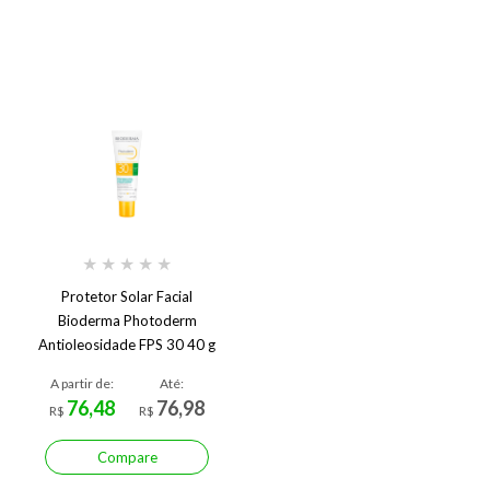
★
★
★
★
★
Protetor Solar Facial
Bioderma Photoderm
Antioleosidade FPS 30 40 g
FPS 30
A partir de:
Até:
76,48
76,98
R$
R$
Compare