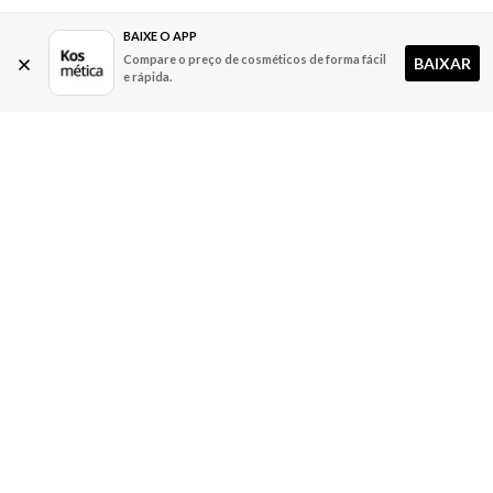
BAIXE O APP
Compare o preço de cosméticos de forma fácil
BAIXAR
e rápida.
A Kosmética
Redes Sociais
Baixe o App
Sobre nós