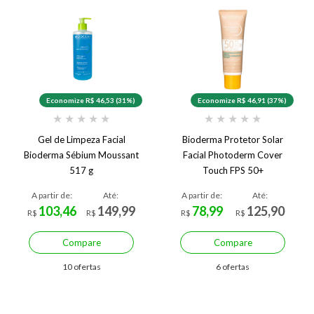
Economize R$ 46,53 (31%)
Economize R$ 46,91 (37%)
★
★
★
★
★
★
★
★
★
★
Gel de Limpeza Facial
Bioderma Protetor Solar
Bioderma Sébium Moussant
Facial Photoderm Cover
517 g
Touch FPS 50+
A partir de:
Até:
A partir de:
Até:
103,46
149,99
78,99
125,90
R$
R$
R$
R$
Compare
Compare
10 ofertas
6 ofertas