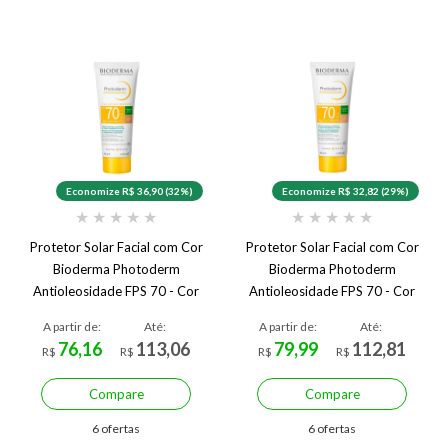
Economize R$ 36,90 (32%)
Economize R$ 32,82 (29%)
★
★
★
★
★
★
★
★
★
★
Protetor Solar Facial com Cor
Protetor Solar Facial com Cor
Bioderma Photoderm
Bioderma Photoderm
Antioleosidade FPS 70 - Cor
Antioleosidade FPS 70 - Cor
3 - Médio
2 - Claro
A partir de:
Até:
A partir de:
Até:
76,16
113,06
79,99
112,81
R$
R$
R$
R$
Compare
Compare
6 ofertas
6 ofertas