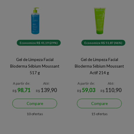
Economize R$ 41,19 (29%)
Economize R$ 51,87 (46%)
Gel de Limpeza Facial
Gel de Limpeza Facial
Bioderma Sébium Moussant
Bioderma Sébium Moussant
517 g
Actif 214 g
A partir de:
Até:
A partir de:
Até:
98,71
139,90
59,03
110,90
R$
R$
R$
R$
Compare
Compare
10 ofertas
15 ofertas