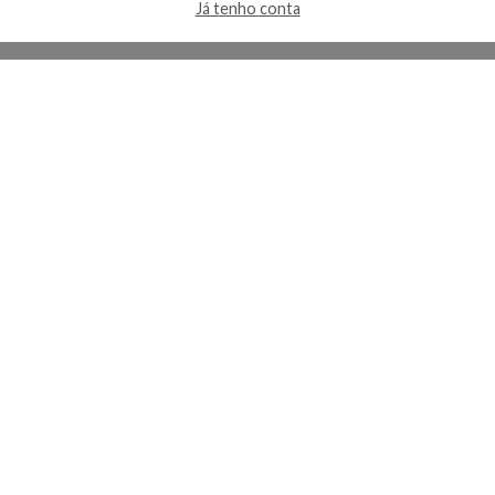
Já tenho conta
A Kosmética
Redes Sociais
Baixe o App
Sobre nós
Contato