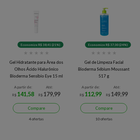
Economize R$ 38,41 (21%)
Economize R$ 37,00 (24%)
★
★
★
★
★
★
★
★
★
★
Gel Hidratante para Àrea dos
Gel de Limpeza Facial
Olhos Ácido Hialurônico
Bioderma Sébium Moussant
Bioderma Sensibio Eye 15 ml
517 g
A partir de:
Até:
A partir de:
Até:
141,58
179,99
112,99
149,99
R$
R$
R$
R$
Compare
Compare
4 ofertas
10 ofertas