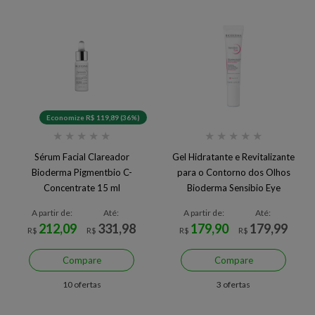
Economize R$ 119,89 (36%)
★
★
★
★
★
★
★
★
★
★
Sérum Facial Clareador
Gel Hidratante e Revitalizante
Bioderma Pigmentbio C-
para o Contorno dos Olhos
Concentrate 15 ml
Bioderma Sensibio Eye
A partir de:
Até:
A partir de:
Até:
212,09
331,98
179,90
179,99
R$
R$
R$
R$
Compare
Compare
10 ofertas
3 ofertas