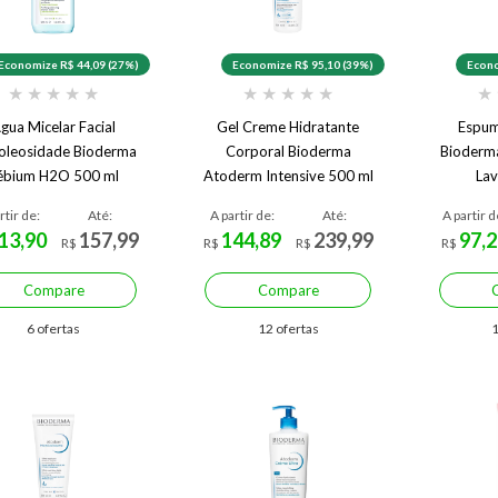
Economize R$ 44,09 (27%)
Economize R$ 95,10 (39%)
Econo
★
★
★
★
★
★
★
★
★
★
★
gua Micelar Facial
Gel Creme Hidratante
Espum
oleosidade Bioderma
Corporal Bioderma
Bioderm
ébium H2O 500 ml
Atoderm Intensive 500 ml
Lav
rtir de:
Até:
A partir de:
Até:
A partir d
13,90
157,99
144,89
239,99
97,2
R$
R$
R$
R$
Compare
Compare
6 ofertas
12 ofertas
1