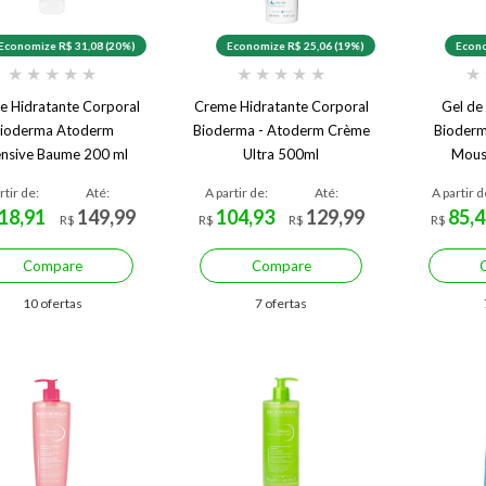
Economize R$ 31,08 (20%)
Economize R$ 25,06 (19%)
Econo
★
★
★
★
★
★
★
★
★
★
★
e Hidratante Corporal
Creme Hidratante Corporal
Gel de
ioderma Atoderm
Bioderma - Atoderm Crème
Bioderm
ensive Baume 200 ml
Ultra 500ml
Mous
rtir de:
Até:
A partir de:
Até:
A partir d
18,91
149,99
104,93
129,99
85,4
R$
R$
R$
R$
Compare
Compare
10 ofertas
7 ofertas