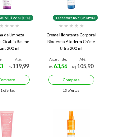
mize R$ 22,76 (18%)
Economize R$ 42,34 (39%)
★
★
★
★
★
★
★
★
★
a de Limpeza
Creme Hidratante Corporal
a Cicabio Baume
Bioderma Atoderm Crème
ant 200 ml
Ultra 200 ml
e:
Até:
A partir de:
Até:
3
119,99
63,56
105,90
R$
R$
R$
Compare
Compare
1 ofertas
13 ofertas