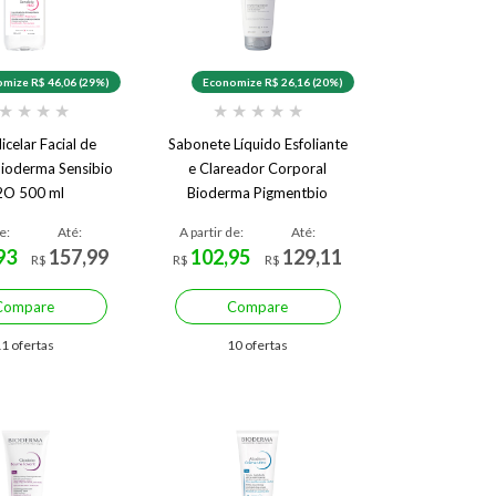
mize R$ 46,06 (29%)
Economize R$ 26,16 (20%)
★
★
★
★
★
★
★
★
★
celar Facial de
Sabonete Líquido Esfoliante
ioderma Sensibio
e Clareador Corporal
2O 500 ml
Bioderma Pigmentbio
Foaming 200 ml
e:
Até:
A partir de:
Até:
93
157,99
102,95
129,11
R$
R$
R$
Compare
Compare
1 ofertas
10 ofertas