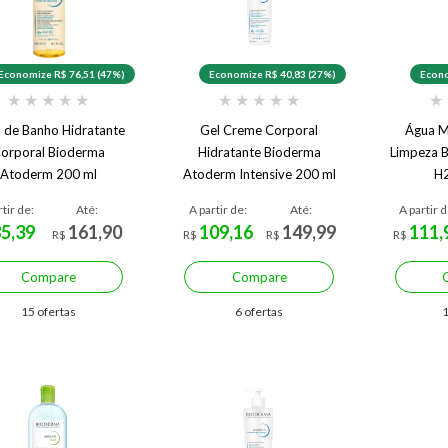
Economize R$ 76,51 (47%)
Economize R$ 40,83 (27%)
Econo
★
★
★
★
★
★
★
★
★
★
★
 de Banho Hidratante
Gel Creme Corporal
Água Mi
orporal Bioderma
Hidratante Bioderma
Limpeza B
Atoderm 200 ml
Atoderm Intensive 200 ml
H
rtir de:
Até:
A partir de:
Até:
A partir d
85,39
161,90
109,16
149,99
111,
R$
R$
R$
R$
Compare
Compare
15 ofertas
6 ofertas
1