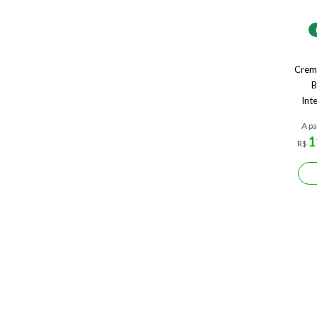
Crem
B
Int
A pa
1
R$