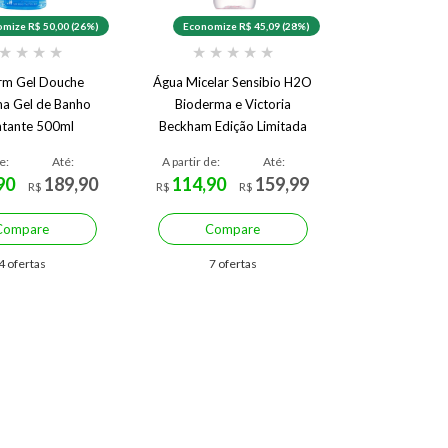
mize R$ 50,00 (26%)
Economize R$ 45,09 (28%)
★
★
★
★
★
★
★
★
★
rm Gel Douche
Água Micelar Sensibio H2O
a Gel de Banho
Bioderma e Victoria
atante 500ml
Beckham Edição Limitada
500 ml
e:
Até:
A partir de:
Até:
90
189,90
114,90
159,99
R$
R$
R$
Compare
Compare
4 ofertas
7 ofertas