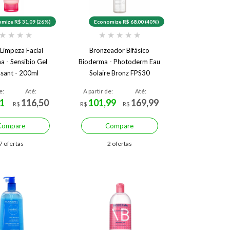
mize R$ 31,09 (26%)
Economize R$ 68,00 (40%)
★
★
★
★
★
★
★
★
★
 Limpeza Facial
Bronzeador Bifásico
a - Sensibio Gel
Bioderma - Photoderm Eau
sant - 200ml
Solaire Bronz FPS30
e:
Até:
A partir de:
Até:
1
116,50
101,99
169,99
R$
R$
R$
Compare
Compare
7 ofertas
2 ofertas