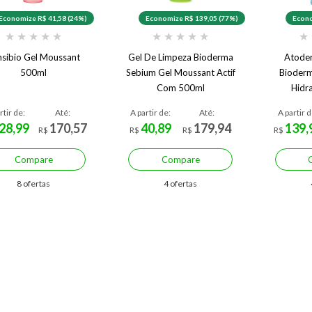
Economize R$ 41,58 (24%)
Economize R$ 139,05 (77%)
Econo
★
★
★
★
★
★
★
★
★
★
★
nsibio Gel Moussant
Gel De Limpeza Bioderma
Atode
500ml
Sebium Gel Moussant Actif
Bioderm
Com 500ml
Hidr
rtir de:
Até:
A partir de:
Até:
A partir d
28,99
170,57
40,89
179,94
139,
R$
R$
R$
R$
Compare
Compare
8 ofertas
4 ofertas