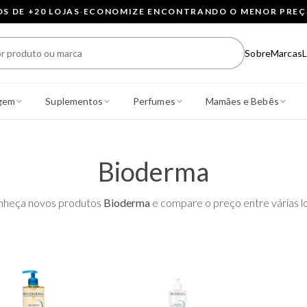
 DE +20 LOJAS
·
ECONOMIZE ENCONTRANDO O MENOR PRE
Sobre
Marcas
L
gem
Suplementos
Perfumes
Mamães e Bebês
Bioderma
nheça novos produtos
Bioderma
e compare o preço entre várias lo