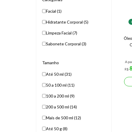
Facial (1)
Hidratante Corporal (5)
Limpeza Facial (7)
Óleo
Sabonete Corporal (3)
C
A pa
Tamanho
R$
Até 50 ml (31)
50 a 100 ml (11)
100 a 200 ml (9)
200 a 500 ml (14)
Mais de 500 ml (12)
Até 50 g (8)