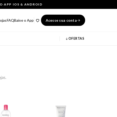
ÇO
·
APP IOS & ANDROID
ojas
FAQ
Baixe o App
Acesse sua conta
OFERTAS
jas.