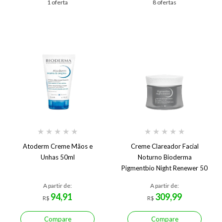
1 oferta
8 ofertas
★
★
★
★
★
★
★
★
★
★
Atoderm Creme Mãos e
Creme Clareador Facial
Unhas 50ml
Noturno Bioderma
Pigmentbio Night Renewer 50
ml 50 ml
A partir de:
A partir de:
94,91
309,99
R$
R$
Compare
Compare