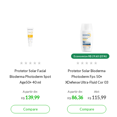
Economize R$ 29,63 (25%)
★
★
★
★
★
★
★
★
★
★
Protetor Solar Facial
Protetor Solar Bioderma
Bioderma Photoderm Spot
Photoderm Fps 50+
Age50+ 40 ml
XDefense Ultra-Fluid Cor 03
40ml
A partir de:
A partir de:
Até:
139,99
86,36
115,99
R$
R$
R$
Compare
Compare