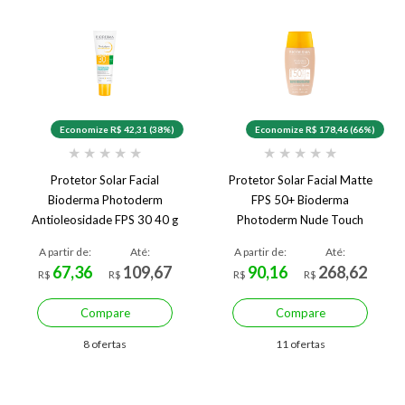
Economize R$ 42,31 (38%)
Economize R$ 178,46 (66%)
★
★
★
★
★
★
★
★
★
★
Protetor Solar Facial
Protetor Solar Facial Matte
Bioderma Photoderm
FPS 50+ Bioderma
Antioleosidade FPS 30 40 g
Photoderm Nude Touch
Muito Claro 40 ml
A partir de:
Até:
A partir de:
Até:
67,36
109,67
90,16
268,62
R$
R$
R$
R$
Compare
Compare
8 ofertas
11 ofertas