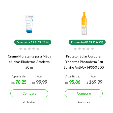
Economize R$ 21,74 (21%)
Economize R$ 74,13 (43%)
★
★
★
★
★
★
★
★
★
★
Creme Hidratante para Mãos
Protetor Solar Corporal
e Unhas Bioderma Atoderm
Bioderma Photoderm Eau
50 ml
Solaire Anti-Ox FPS50 200
ml
A partir de:
Até:
A partir de:
Até:
78,25
99,99
95,86
169,99
R$
R$
R$
R$
Compare
Compare
6 ofertas
4 ofertas