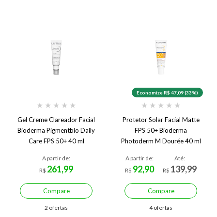
Economize R$ 47,09 (33%)
★
★
★
★
★
★
★
★
★
★
Gel Creme Clareador Facial
Protetor Solar Facial Matte
Bioderma Pigmentbio Daily
FPS 50+ Bioderma
Care FPS 50+ 40 ml
Photoderm M Dourée 40 ml
A partir de:
A partir de:
Até:
261,99
92,90
139,99
R$
R$
R$
Compare
Compare
2 ofertas
4 ofertas