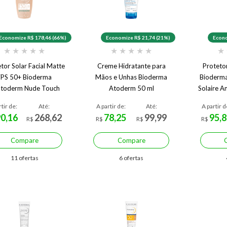
Economize R$ 178,46 (66%)
Economize R$ 21,74 (21%)
Econo
★
★
★
★
★
★
★
★
★
★
★
tor Solar Facial Matte
Creme Hidratante para
Proteto
FPS 50+ Bioderma
Mãos e Unhas Bioderma
Bioderm
toderm Nude Touch
Atoderm 50 ml
Solaire A
Muito Claro 40 ml
rtir de:
Até:
A partir de:
Até:
A partir d
90,16
268,62
78,25
99,99
95,8
R$
R$
R$
R$
Compare
Compare
11 ofertas
6 ofertas