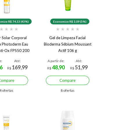
mize R$ 74,13 (43%)
Economize R$ 3,09 (5%)
★
★
★
★
★
★
★
★
★
r Solar Corporal
Gel de Limpeza Facial
a Photoderm Eau
Bioderma Sébium Moussant
nti-Ox FPS50 200
Actif 106 g
ml
e:
Até:
A partir de:
Até:
6
169,99
48,90
51,99
R$
R$
R$
Compare
Compare
4 ofertas
8 ofertas