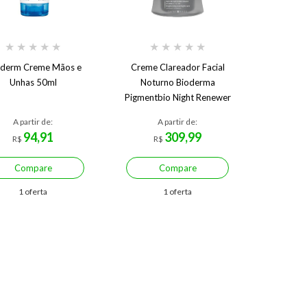
★
★
★
★
★
★
★
★
★
★
derm Creme Mãos e
Creme Clareador Facial
Unhas 50ml
Noturno Bioderma
Pigmentbio Night Renewer
50 ml 50 ml
A partir de:
A partir de:
94,91
309,99
R$
R$
Compare
Compare
1 oferta
1 oferta