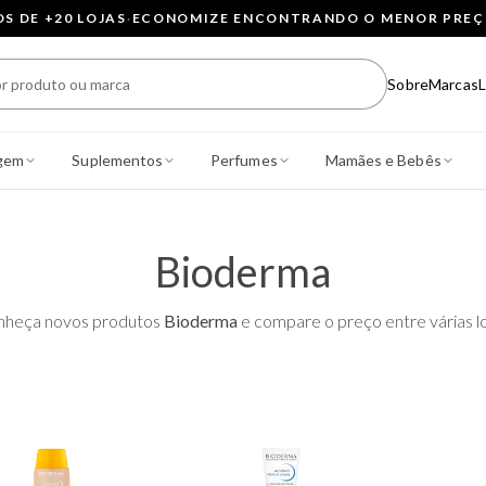
 DE +20 LOJAS
·
ECONOMIZE ENCONTRANDO O MENOR PRE
Sobre
Marcas
L
gem
Suplementos
Perfumes
Mamães e Bebês
Bioderma
nheça novos produtos
Bioderma
e compare o preço entre várias lo