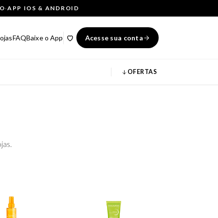
ÇO
·
APP IOS & ANDROID
ojas
FAQ
Baixe o App
Acesse sua conta
OFERTAS
jas.