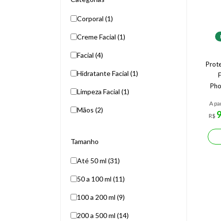
Corporal (1)
Creme Facial (1)
Facial (4)
Prote
Hidratante Facial (1)
Pho
Limpeza Facial (1)
A pa
Mãos (2)
R$
Tamanho
Até 50 ml (31)
50 a 100 ml (11)
100 a 200 ml (9)
200 a 500 ml (14)