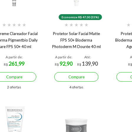
Economize R$ 47,00 (33%)
★
★
★
★
★
★
★
★
★
★
★
reme Clareador Facial
Protetor Solar Facial Matte
Protet
erma Pigmentbio Daily
FPS 50+ Bioderma
Bioderma
are FPS 50+ 40 ml
Photoderm M Dourée 40 ml
Ag
A partir de:
A partir de:
Até:
A
261,99
92,90
139,90
R$
R$
R$
R
Compare
Compare
2 ofertas
4 ofertas