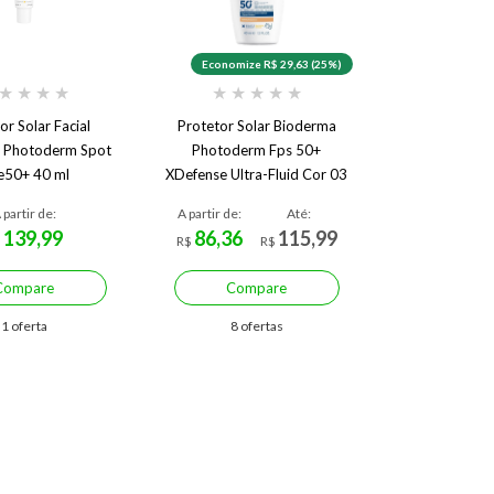
Economize R$ 29,63 (25%)
★
★
★
★
★
★
★
★
★
or Solar Facial
Protetor Solar Bioderma
 Photoderm Spot
Photoderm Fps 50+
e50+ 40 ml
XDefense Ultra-Fluid Cor 03
40ml
 partir de:
A partir de:
Até:
139,99
86,36
115,99
$
R$
R$
Compare
Compare
1 oferta
8 ofertas