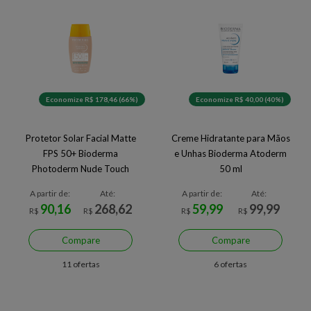
Economize R$ 178,46 (66%)
Economize R$ 40,00 (40%)
Protetor Solar Facial Matte
Creme Hidratante para Mãos
FPS 50+ Bioderma
e Unhas Bioderma Atoderm
Photoderm Nude Touch
50 ml
Muito Claro 40 ml
A partir de:
Até:
A partir de:
Até:
90,16
268,62
59,99
99,99
R$
R$
R$
R$
Compare
Compare
11 ofertas
6 ofertas