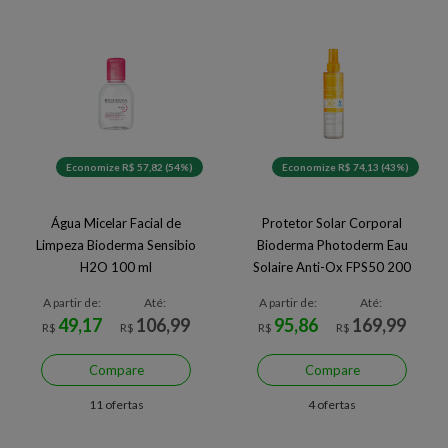
Economize R$ 57,82 (54%)
Economize R$ 74,13 (43%)
Água Micelar Facial de
Protetor Solar Corporal
Limpeza Bioderma Sensibio
Bioderma Photoderm Eau
H2O 100 ml
Solaire Anti-Ox FPS50 200
ml
A partir de:
Até:
A partir de:
Até:
49,17
106,99
95,86
169,99
R$
R$
R$
R$
Compare
Compare
11 ofertas
4 ofertas