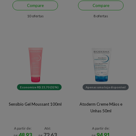
Compare
Compare
10 ofertas
8 ofertas
Economize R$ 23,70 (32%)
Apenas uma loja disponível
Sensibio Gel Moussant 100ml
Atoderm Creme Mãos e
Unhas 50ml
A partir de:
Até:
A partir de:
48,93
72,63
94,91
R$
R$
R$