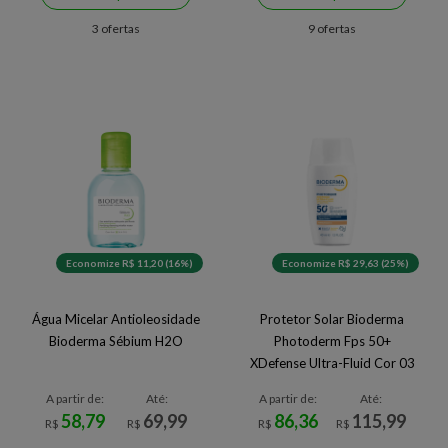
3 ofertas
9 ofertas
Economize R$ 11,20 (16%)
Economize R$ 29,63 (25%)
Água Micelar Antioleosidade
Protetor Solar Bioderma
Bioderma Sébium H2O
Photoderm Fps 50+
XDefense Ultra-Fluid Cor 03
40ml
A partir de:
Até:
A partir de:
Até:
58,79
69,99
86,36
115,99
R$
R$
R$
R$