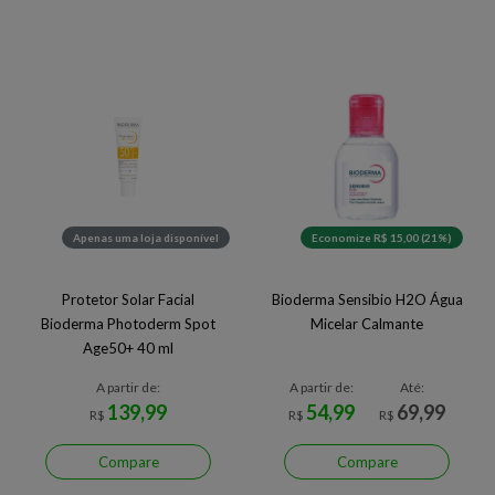
Apenas uma loja disponível
Economize R$ 15,00 (21%)
Protetor Solar Facial
Bioderma Sensibio H2O Água
Bioderma Photoderm Spot
Micelar Calmante
Age50+ 40 ml
A partir de:
A partir de:
Até:
139,99
54,99
69,99
R$
R$
R$
Compare
Compare