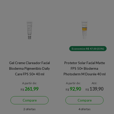
Economize R$ 47,00 (33%)
Gel Creme Clareador Facial
Protetor Solar Facial Matte
Bioderma Pigmentbio Daily
FPS 50+ Bioderma
Care FPS 50+ 40 ml
Photoderm M Dourée 40 ml
A partir de:
A partir de:
Até:
261,99
92,90
139,90
R$
R$
R$
Compare
Compare
2 ofertas
4 ofertas