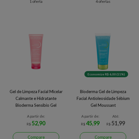
1 oferta
4 ofertas
Economize R$ 6,00 (11%)
Gel de Limpeza Facial Micelar
Bioderma Gel de Limpeza
Calmante e Hidratante
Facial Antioleosidade Sébium
Bioderma Sensibio Gel
Gel Moussant
Moussant
A partir de:
A partir de:
Até:
52,90
45,99
51,99
R$
R$
R$
Compare
Compare